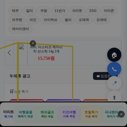
테무
알리
쿠팡
11번가
G마켓
SSG
아마존
라쿠텐
쉬인
아이허브
컬리
도매꾹
도매매
에어비앤비
✕
🏠
📞
🎯
제휴 광고
💼 입점문의
📍
🛒
쇼핑 특가
⬆️
🛒
📦
🎁
마리트
여행용품
해외골프
키즈여행
호텔특가
국내렌터카
✕
🏠
📝
💬
🚐
🛒
특가픽
혜택가 제공
폭탄 세일
가족 추천
지금 예약
최저가 픽
쿠팡
알리익스프레스
테무
🏠
✈️
⛳
📋
🛒
🎁
홈
공항
골프
견적
쿠팡
테무
홈
견적
커뮤니티
기사등록
아마존
로켓배송·특가
해외직구·초특가
초저가·무료배송