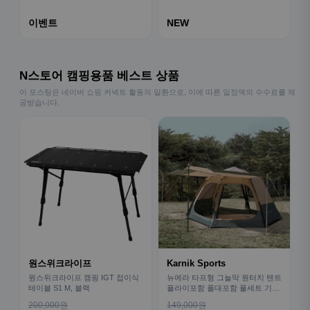
이벤트
NEW
N스토어 캠핑용품 베스트 상품
이 포스팅은 네이버 쇼핑 커넥트 활동의 일환으로, 이에 따른 일정액의 수수료를 제
공받습니다.
원스위크라이프
Karnik Sports
원스위크라이프 캠핑 IGT 접이식
뉴에라 타프형 그늘막 원터치 텐트
테이블 S1 M, 블랙
플라이포함 폴대포함 풀세트 기본
형
200,000원
149,000원