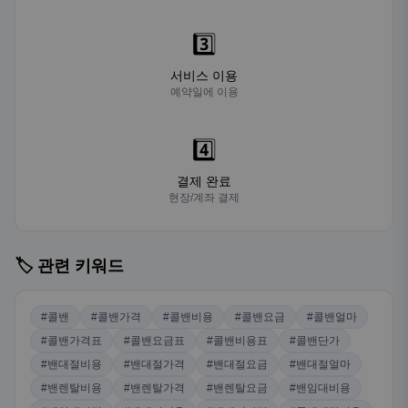
3️⃣
서비스 이용
예약일에 이용
4️⃣
결제 완료
현장/계좌 결제
🏷️ 관련 키워드
#콜밴
#콜밴가격
#콜밴비용
#콜밴요금
#콜밴얼마
#콜밴가격표
#콜밴요금표
#콜밴비용표
#콜밴단가
#밴대절비용
#밴대절가격
#밴대절요금
#밴대절얼마
#밴렌탈비용
#밴렌탈가격
#밴렌탈요금
#밴임대비용