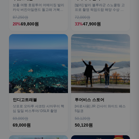
보홀 여행 호핑투어 어메이징 발리
[발리] 발리 블루라군 스노쿨링 고
카삭 버진아일랜드 돌고래 거북이
프로 촬영 픽업드랍 해양 수상 액
픽드랍 포함
티비티 체험 산호 열대어
87,250원
72,000원
69,800원
47,900원
20%
33%
인디고트래블
투어비스 스토어
삿포로 오타루 샤코탄 시마무이 핵
[바로사용] JR 간사이 와이드 패스
심 일일 버스투어/ DSLR 촬영
5일권
69,000원
50,120원
69,000원
50,120원