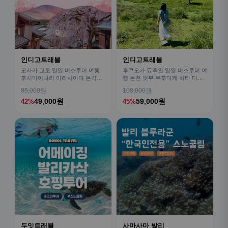
인디고트래블
인디고트래블
오사카 교토 일일 버스투어 여행
후쿠오카 유후인 일일 버스투어 여
후시미이나리 아라시야마 은각사
행 온천 벳부 유후다케 히타 다자
청수사 철학의길
이후
85,000원
108,000원
49,000원
59,000원
42%
45%
두잇트래블
사마사마 발리