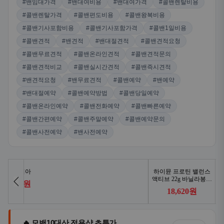
#밴임대가격
#밴대여비용
#밴대여가격
#콜밴렌탈비용
#콜밴렌탈가격
#콜밴편도비용
#콜밴왕복비용
#콜밴기사포함비용
#콜밴기사포함가격
#콜밴1일비용
#콜밴견적
#밴견적
#밴대절견적
#콜밴견적요청
#콜밴무료견적
#콜밴온라인견적
#콜밴견적문의
#콜밴견적비교
#콜밴실시간견적
#콜밴즉시견적
#밴견적요청
#밴무료견적
#콜밴예약
#밴예약
#밴대절예약
#콜밴예약방법
#콜밴당일예약
#콜밴온라인예약
#콜밴전화예약
#콜밴빠른예약
#콜밴간편예약
#콜밴주말예약
#콜밴예약문의
#콜밴사전예약
#밴사전예약
🔥 모밴10대산 전용샵 초특가