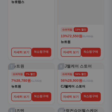
뉴로랩스
슈퍼적립
13% 할인
13%
72,550원
83,400원
뉴트원
N쇼핑구매
N쇼핑구매
자세히 보기
자세히 보기
7
8
슈퍼적립
7% 할인
슈퍼적립
56% 할인
7%
38,780원
56%
28,900원
41,700원
65,700원
뉴트원
CJ웰케어 스토어
N쇼핑구매
N쇼핑구매
자세히 보기
자세히 보기
9
10