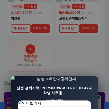
슈퍼적립
21% 할인
슈퍼적립
59% 할인
21%
72,700원
59%
58,900원
92,000원
145,100원
키즈텐
보령컨슈머헬스케어
N쇼핑구매
N쇼핑구매
자세히 보기
자세히 보기
›
생활/건강
전체보기
카테고리 상품 더 보기
[3+1] 동국제약 마이핏 V 활성엽산 임신준비 임산
삼성 갤럭시북5 NT750XHW-A51A U5 16GB 대
부영양 30정, 4개
학생 사무용…
프리미엄 제휴 사이트
광고
광고
광고
1,999,000원
100,000원
회원 전용 특가 · 놓치면 손해
1,549,000원
31,900원
23%
68%
추천 클릭