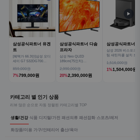
▶
삼성공식파트너 유겐
삼성공식파트너 다솜
삼성공식파트너 
트
프라자
삼성 2026 비스포크AI
팀 새틴차콜 설치 보안
[혜택가 66.3만]삼성 오디
삼성 Neo QLED
심 VR70F00AGH
세이 G7 S32DG700
189cm(75인치)
1,516,000원
80cm(32인치) 4K IPS
KQ75QNH70AFXKR AI
859,000원
2,990,000원
1,504,000원
1%
TV
799,000원
2,390,000원
7%
20%
카테고리 별 인기 상품
리뷰 많은 순으로 자동 정렬된 카테고리별 TOP
생활/건강
식품
디지털/가전
패션의류
패션잡화
스포츠/레저
화장품/미용
가구/인테리어
출산/육아