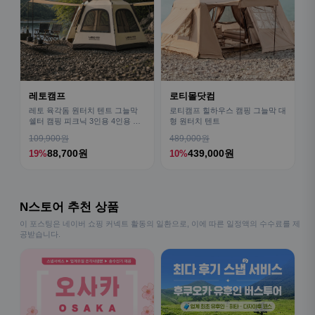
레토캠프
로티몰닷컴
레토 육각돔 원터치 텐트 그늘막
로티캠프 힐하우스 캠핑 그늘막 대
쉘터 캠핑 피크닉 3인용 4인용 패
형 원터치 텐트
밀리 LCE-OT02
109,900원
489,000원
88,700원
439,000원
19%
10%
N스토어 추천 상품
이 포스팅은 네이버 쇼핑 커넥트 활동의 일환으로, 이에 따른 일정액의 수수료를 제
공받습니다.