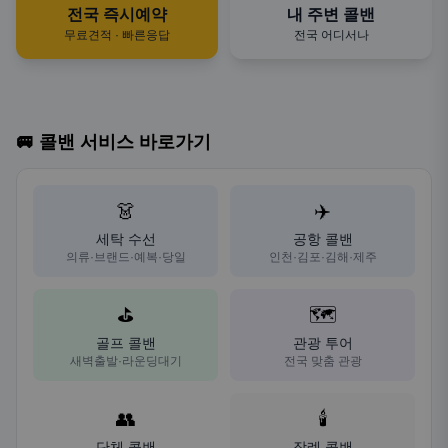
전국 즉시예약
내 주변 콜밴
무료견적 · 빠른응답
전국 어디서나
🚐 콜밴 서비스 바로가기
👗
✈️
세탁 수선
공항 콜밴
의류·브랜드·예복·당일
인천·김포·김해·제주
⛳
🗺️
골프 콜밴
관광 투어
새벽출발·라운딩대기
전국 맞춤 관광
👥
🕯️
단체 콜밴
장례 콜밴