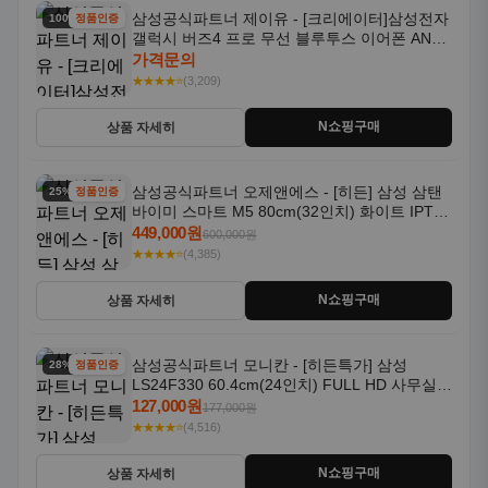
삼성공식파트너 제이유 - [크리에이터]삼성전자
100% 할인
정품인증
갤럭시 버즈4 프로 무선 블루투스 이어폰 ANC
SM-R640N
가격문의
★★★★⭐
(3,209)
N쇼핑구매
상품 자세히
삼성공식파트너 오제앤에스 - [히든] 삼성 삼탠
25% 할인
정품인증
바이미 스마트 M5 80cm(32인치) 화이트 IPTV
OTT 패키지
449,000원
600,000원
★★★★⭐
(4,385)
N쇼핑구매
상품 자세히
삼성공식파트너 모니칸 - [히든특가] 삼성
28% 할인
정품인증
LS24F330 60.4cm(24인치) FULL HD 사무실/
컴퓨터 모니터
127,000원
177,000원
★★★★⭐
(4,516)
N쇼핑구매
상품 자세히