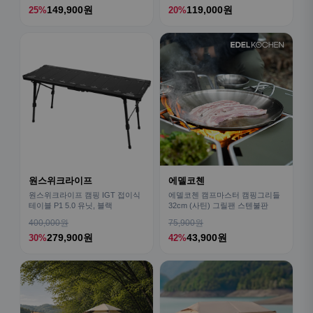
149,900원
119,000원
25%
20%
원스위크라이프
에델코첸
원스위크라이프 캠핑 IGT 접이식
에델코첸 캠프마스터 캠핑그리들
테이블 P1 5.0 유닛, 블랙
32cm (사틴) 그릴팬 스텐불판
400,000원
75,900원
279,900원
43,900원
30%
42%