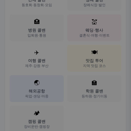
동호회·동창회·모임
장례식장·발인
🏥
💒
병원 콜밴
웨딩·행사
입퇴원·통원
결혼식·여행·이벤트
✈️
🍽️
여행 콜밴
맛집 투어
제주·강원·부산
지역 맛집 코스
🌏
🏫
해외공항
학원 콜밴
픽업·샌딩·마중
등하원·정기이동
🏕️
캠핑 콜밴
장비운반·캠핑장