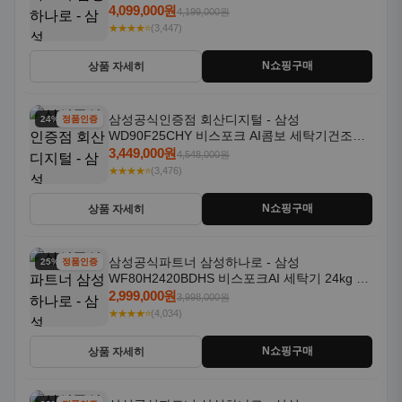
18kg 자동문열림 1등급
4,099,000원
4,199,000원
★★★★⭐
(3,447)
N쇼핑구매
상품 자세히
삼성공식인증점 회산디지털 - 삼성
24% 할인
정품인증
WD90F25CHY 비스포크 AI콤보 세탁기건조기
일체형 25kg+18kg 1등급
3,449,000원
4,548,000원
★★★★⭐
(3,476)
N쇼핑구매
상품 자세히
삼성공식파트너 삼성하나로 - 삼성
25% 할인
정품인증
WF80H2420BDHS 비스포크AI 세탁기 24kg 건
조기 20kg 세제자동투입
2,999,000원
3,998,000원
★★★★⭐
(4,034)
N쇼핑구매
상품 자세히