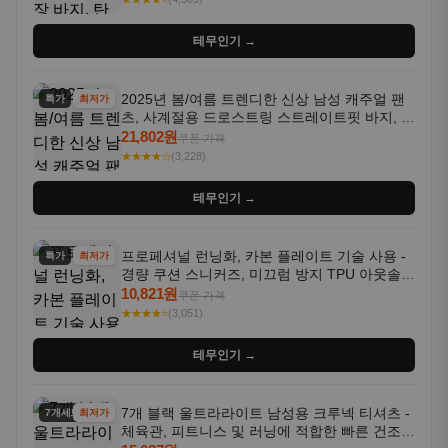
테무인기 →
2025년 봄/여름 트렌디한 신상 남성 캐주얼 팬
특가
최저가
츠, 사계절용 드로스트링 스트레이트핏 바지, 한
국 스타일, 활용도 높은 아웃도어 및 정장용, 발
21,802원
쿠폰 가격
목 바지
★★★★☆
(3,228)
테무인기 →
프로페셔널 런닝화, 카본 플레이트 기술 사용 -
특가
최저가
경량 쿠션 스니커즈, 미끄럼 방지 TPU 아웃솔,
통기성 화이트-퍼플 그라데이션, 헬스, 트레이
10,821원
쿠폰 가격
닝 - 남성용, 여성용, 모든 계절에 적합
★★★★⭐
(3,051)
테무인기 →
7개 블랙 울트라라이트 남성용 크루넥 티셔츠 -
7개세트
최저가
체육관, 피트니스 및 러닝에 적합한 빠른 건조,