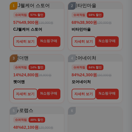
1
2
슈퍼적립
57% 할인
슈퍼적립
68% 할인
57%
49,900원
68%
38,900원
116,000원
120,000원
CJ웰케어 스토어
비타민마을
N쇼핑구매
N쇼핑구매
자세히 보기
자세히 보기
3
4
슈퍼적립
14% 할인
슈퍼적립
84% 할인
14%
24,800원
84%
24,300원
28,800원
150,000원
펫더맨
모어네이처
N쇼핑구매
N쇼핑구매
자세히 보기
자세히 보기
5
6
슈퍼적립
48% 할인
48%
62,100원
120,000원