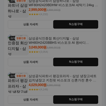
삼성공식파트너 삼성하나로 - 삼성
23% 할인
정품인증
WF80H2420BDHW 비스포크AI 세탁기 24kg 건
조기 20kg 세제자동투입
2,999,000원
3,898,000원
★★★★⭐
(4,232)
N쇼핑구매
상품 자세히
삼성공식인증점 회산디지털 - 삼성
22% 할인
정품인증
WH80H2420BBHS 비스포크 AI 원바디
24kg+20kg 세제자동투입 1등급
3,049,000원
3,898,001원
★★★★⭐
(3,054)
N쇼핑구매
상품 자세히
삼성공식파트너 평강프라자 - 삼성 냉장고세트
21% 할인
정품인증
김치냉장고 키친핏 비스포크 신혼가전 혼수 입
주가전 빌트인 화이트
4,029,000원
5,080,000원
★★★★⭐
(4,149)
N쇼핑구매
상품 자세히