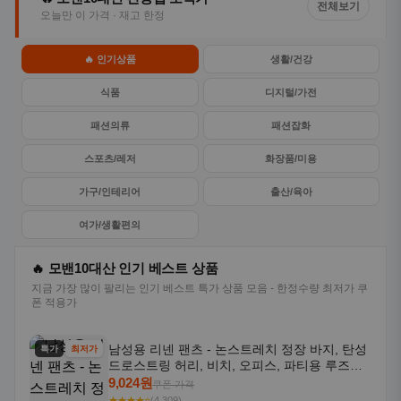
전체보기
오늘만 이 가격 · 재고 한정
🔥 인기상품
생활/건강
식품
디지털/가전
패션의류
패션잡화
스포츠/레저
화장품/미용
가구/인테리어
출산/육아
여가/생활편의
🔥 모밴10대산 인기 베스트 상품
지금 가장 많이 팔리는 인기 베스트 특가 상품 모음 - 한정수량 최저가 쿠
폰 적용가
남성용 리넨 팬츠 - 논스트레치 정장 바지, 탄성
특가
최저가
드로스트링 허리, 비치, 오피스, 파티용 루즈핏
트라우저 - 세탁기 사용 가능한 캐주얼 정장 의
9,024원
쿠폰 가격
상
★★★★⭐
(4,309)