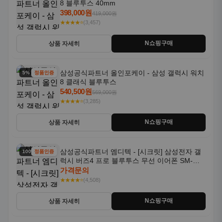
8 블루투스 40mm
398,000원
419,000원
★★★★⭐
(3,457)
N쇼핑구매
상품 자세히
삼성공식파트너 올인포케이 - 삼성 갤럭시 워치
5% 할인
정품인증
8 클래식 블루투스
540,500원
569,000원
★★★★⭐
(3,285)
N쇼핑구매
상품 자세히
삼성공식파트너 엠디텍 - [시크릿] 삼성전자 갤
100% 할인
정품인증
럭시 버즈4 프로 블루투스 무선 이어폰 SM-
R640N
가격문의
★★★★⭐
(4,508)
N쇼핑구매
상품 자세히