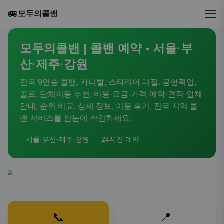
🚐
모두의콜밴
모두의콜밴 | 콜밴 예약 - 서울·부
산·제주·강원
전국 9인승 콜밴, 카니발, 스타리아 대절. 공항픽업,
골프, 단체이동 추천, 비용·요금·가격·예약·견적·업체
안내, 순위 비교, 상세 정보, 이용 후기. 전국 지역 콜
밴 서비스를 한눈에 확인하세요.
서울·부산·제주·강원
24시간 예약
📞
📍