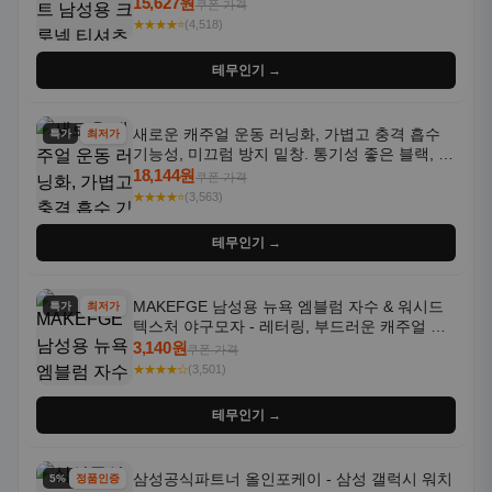
통기성 좋은 수분 흡수 반팔 운동복
15,627원
쿠폰 가격
★★★★⭐
(4,518)
테무인기 →
새로운 캐주얼 운동 러닝화, 가볍고 충격 흡수
특가
최저가
기능성, 미끄럼 방지 밑창. 통기성 좋은 블랙, 화
이트, 퍼플 그라데이션 색상
18,144원
쿠폰 가격
★★★★⭐
(3,563)
테무인기 →
MAKEFGE 남성용 뉴욕 엠블럼 자수 & 워시드
특가
최저가
텍스처 야구모자 - 레터링, 부드러운 캐주얼 모
자, NYC 스타일
3,140원
쿠폰 가격
★★★★☆
(3,501)
테무인기 →
삼성공식파트너 올인포케이 - 삼성 갤럭시 워치
5% 할인
정품인증