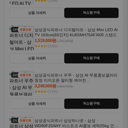
★★★★⭐
(3,065)
N쇼핑구매
상품 자세히
삼성공식파트너 디지털마트 - 삼성 Mini LED AI
15% 할인
정품인증
TV 163cm(65인치) KU65MH75AFXKR 스탠드
1,519,000원
1,790,000원
★★★★⭐
(3,061)
N쇼핑구매
상품 자세히
삼성공식파트너 우주 - 삼성 AI 무풍콤보갤러리
24% 할인
정품인증
청정 이지오픈 멀티형 에어컨
AF80F17D22WRS 기본설치포함
3,248,000원
4,290,000원
★★★★⭐
(3,191)
N쇼핑구매
상품 자세히
삼성공식파트너 삼성하나로 - 삼성
2% 할인
정품인증
WD90F25AHY 비스포크 AI콤보 세탁25kg 건조