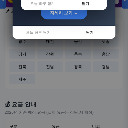
◀
▶
21,802원
3,308원
8,892원
오늘 하루 닫기
닫기
📍 지역 선택
자세히 보기 →
자세히 보기 →
서울
부산
대구
인천
오늘 하루 닫기
오늘 하루 닫기
닫기
닫기
광주
대전
울산
세종
경기
강원
충북
충남
전북
전남
경북
경남
제주
💰 요금 안내
2026년 기준 예상 요금 (실제 요금은 상담 시 확정)
구분
요금
비고