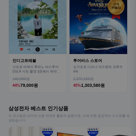
인디고트래블
투어비스 스토어
삿포로 비에이 후라노 버스투어
싱가포르 디즈니 어드벤처 크루즈
DSLR 사진 촬영 /[준페이 예약 식
4박
사]
140,000원
2,370,150원
79,000원
1,303,580원
44%
45%
삼성전자 베스트 인기상품
이 포스팅은 네이버 쇼핑 커넥트 활동의 일환으로, 이에 따른 일정액의 수수료를 제
공받습니다.