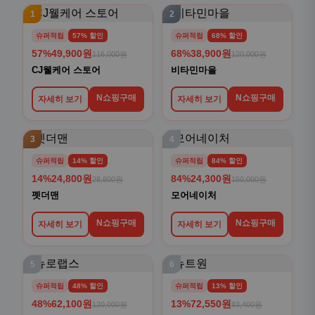
1
2
슈퍼적립
57% 할인
슈퍼적립
68% 할인
57%
49,900원
68%
38,900원
116,000원
120,000원
CJ웰케어 스토어
비타민마을
N쇼핑구매
N쇼핑구매
자세히 보기
자세히 보기
3
4
슈퍼적립
14% 할인
슈퍼적립
84% 할인
14%
24,800원
84%
24,300원
28,800원
150,000원
펫더맨
모어네이처
N쇼핑구매
N쇼핑구매
자세히 보기
자세히 보기
5
6
슈퍼적립
48% 할인
슈퍼적립
13% 할인
48%
62,100원
13%
72,550원
120,000원
83,400원