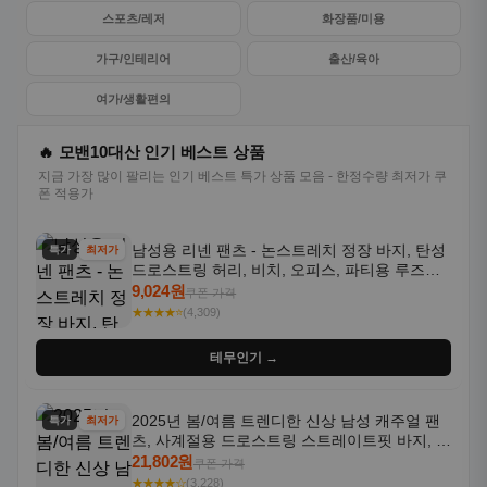
스포츠/레저
화장품/미용
가구/인테리어
출산/육아
여가/생활편의
🔥 모밴10대산 인기 베스트 상품
지금 가장 많이 팔리는 인기 베스트 특가 상품 모음 - 한정수량 최저가 쿠
폰 적용가
남성용 리넨 팬츠 - 논스트레치 정장 바지, 탄성
특가
최저가
드로스트링 허리, 비치, 오피스, 파티용 루즈핏
트라우저 - 세탁기 사용 가능한 캐주얼 정장 의
9,024원
쿠폰 가격
상
★★★★⭐
(4,309)
테무인기 →
2025년 봄/여름 트렌디한 신상 남성 캐주얼 팬
특가
최저가
츠, 사계절용 드로스트링 스트레이트핏 바지, 한
국 스타일, 활용도 높은 아웃도어 및 정장용, 발
21,802원
쿠폰 가격
목 바지
★★★★☆
(3,228)