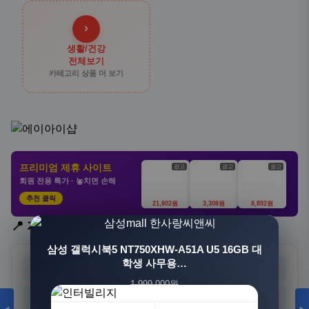
›
생활/건강
전체보기
카테고리 상품 더 보기
프리미엄 제휴 사이트
광고
광고
광고
회원 전용 특가 · 놓치면 손해
추천 클릭
21,802원
3,308원
8,892원
📍 지역 선택
[3+1] 동국제약 마이핏 V 활성엽산 임신준비 임산
삼성 갤럭시북5 NT750XHW-A51A U5 16GB 대
부영양 30정, 4개
학생 사무용…
서울
부산
대구
인천
1,999,000원
100,000원
광주
대전
울산
세종
1,549,000원
31,900원
23%
68%