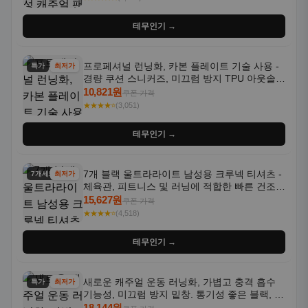
테무인기 →
프로페셔널 런닝화, 카본 플레이트 기술 사용 -
특가
최저가
경량 쿠션 스니커즈, 미끄럼 방지 TPU 아웃솔,
통기성 화이트-퍼플 그라데이션, 헬스, 트레이
10,821원
쿠폰 가격
닝 - 남성용, 여성용, 모든 계절에 적합
★★★★⭐
(3,051)
테무인기 →
7개 블랙 울트라라이트 남성용 크루넥 티셔츠 -
7개세트
최저가
체육관, 피트니스 및 러닝에 적합한 빠른 건조,
통기성 좋은 수분 흡수 반팔 운동복
15,627원
쿠폰 가격
★★★★⭐
(4,518)
테무인기 →
새로운 캐주얼 운동 러닝화, 가볍고 충격 흡수
특가
최저가
기능성, 미끄럼 방지 밑창. 통기성 좋은 블랙, 화
이트, 퍼플 그라데이션 색상
18,144원