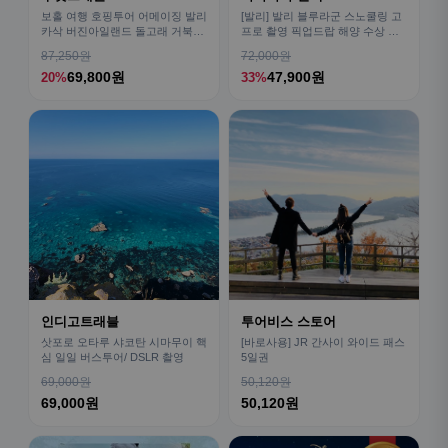
보홀 여행 호핑투어 어메이징 발리
[발리] 발리 블루라군 스노쿨링 고
카삭 버진아일랜드 돌고래 거북이
프로 촬영 픽업드랍 해양 수상 액
픽드랍 포함
티비티 체험 산호 열대어
87,250원
72,000원
69,800원
47,900원
20%
33%
인디고트래블
투어비스 스토어
삿포로 오타루 샤코탄 시마무이 핵
[바로사용] JR 간사이 와이드 패스
심 일일 버스투어/ DSLR 촬영
5일권
69,000원
50,120원
69,000원
50,120원