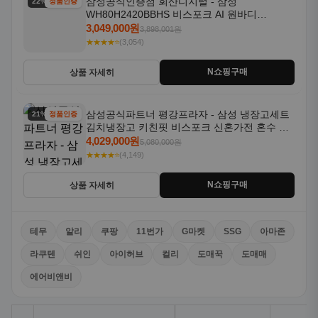
삼성공식인증점 회산디지털 - 삼성
22% 할인
정품인증
WH80H2420BBHS 비스포크 AI 원바디
24kg+20kg 세제자동투입 1등급
3,049,000원
3,898,001원
★★★★⭐
(3,054)
N쇼핑구매
상품 자세히
삼성공식파트너 평강프라자 - 삼성 냉장고세트
21% 할인
정품인증
김치냉장고 키친핏 비스포크 신혼가전 혼수 입
주가전 빌트인 화이트
4,029,000원
5,080,000원
★★★★⭐
(4,149)
N쇼핑구매
상품 자세히
테무
알리
쿠팡
11번가
G마켓
SSG
아마존
라쿠텐
쉬인
아이허브
컬리
도매꾹
도매매
에어비앤비