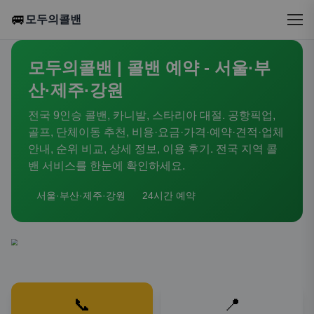
🚐
모두의콜밴
모두의콜밴 | 콜밴 예약 - 서울·부
산·제주·강원
전국 9인승 콜밴, 카니발, 스타리아 대절. 공항픽업,
골프, 단체이동 추천, 비용·요금·가격·예약·견적·업체
안내, 순위 비교, 상세 정보, 이용 후기. 전국 지역 콜
밴 서비스를 한눈에 확인하세요.
서울·부산·제주·강원
24시간 예약
📞
📍