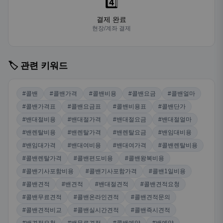
4️⃣
결제 완료
현장/계좌 결제
🏷️ 관련 키워드
#콜밴
#콜밴가격
#콜밴비용
#콜밴요금
#콜밴얼마
#콜밴가격표
#콜밴요금표
#콜밴비용표
#콜밴단가
#밴대절비용
#밴대절가격
#밴대절요금
#밴대절얼마
#밴렌탈비용
#밴렌탈가격
#밴렌탈요금
#밴임대비용
#밴임대가격
#밴대여비용
#밴대여가격
#콜밴렌탈비용
#콜밴렌탈가격
#콜밴편도비용
#콜밴왕복비용
#콜밴기사포함비용
#콜밴기사포함가격
#콜밴1일비용
#콜밴견적
#밴견적
#밴대절견적
#콜밴견적요청
#콜밴무료견적
#콜밴온라인견적
#콜밴견적문의
#콜밴견적비교
#콜밴실시간견적
#콜밴즉시견적