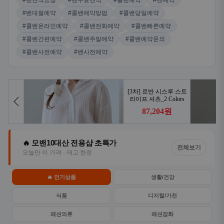
#밴견적요청
#밴무료견적
#콜밴예약
#밴예약
#밴대절예약
#콜밴예약방법
#콜밴당일예약
#콜밴온라인예약
#콜밴전화예약
#콜밴빠른예약
#콜밴간편예약
#콜밴주말예약
#콜밴예약문의
#콜밴사전예약
#밴사전예약
🔥 모밴10대산 전용샵 초특가
전체보기
오늘만 이 가격 · 재고 한정
🔥 인기상품
생활/건강
식품
디지털/가전
패션의류
패션잡화