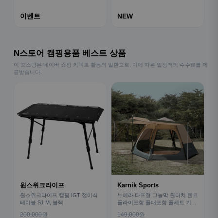
이벤트
NEW
N스토어 캠핑용품 베스트 상품
이 포스팅은 네이버 쇼핑 커넥트 활동의 일환으로, 이에 따른 일정액의 수수료를 제
공받습니다.
원스위크라이프
Karnik Sports
원스위크라이프 캠핑 IGT 접이식
뉴에라 타프형 그늘막 원터치 텐트
테이블 S1 M, 블랙
플라이포함 폴대포함 풀세트 기본
형
200,000원
149,000원