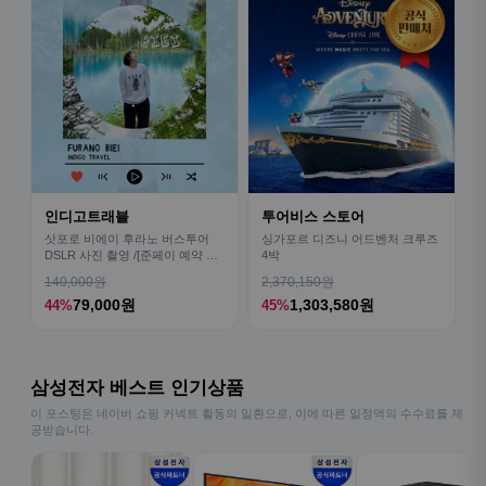
인디고트래블
투어비스 스토어
삿포로 비에이 후라노 버스투어
싱가포르 디즈니 어드벤처 크루즈
DSLR 사진 촬영 /[준페이 예약 식
4박
사]
140,000원
2,370,150원
79,000원
1,303,580원
44%
45%
삼성전자 베스트 인기상품
이 포스팅은 네이버 쇼핑 커넥트 활동의 일환으로, 이에 따른 일정액의 수수료를 제
공받습니다.