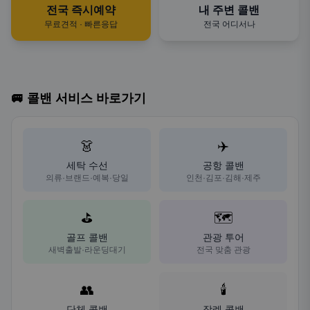
전국 즉시예약
내 주변 콜밴
무료견적 · 빠른응답
전국 어디서나
🚐 콜밴 서비스 바로가기
👗
✈️
세탁 수선
공항 콜밴
의류·브랜드·예복·당일
인천·김포·김해·제주
⛳
🗺️
골프 콜밴
관광 투어
새벽출발·라운딩대기
전국 맞춤 관광
👥
🕯️
단체 콜밴
장례 콜밴