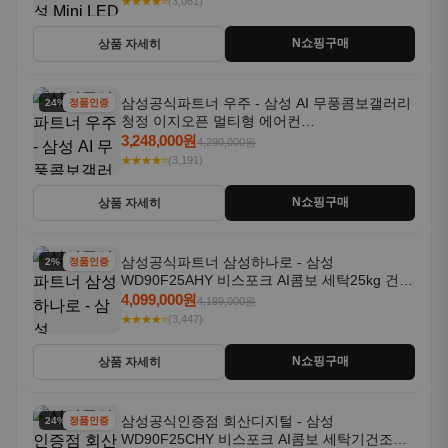
★★★★⭐
(3,061)
N쇼핑구매
상품 자세히
삼성공식파트너 우주 - 삼성 AI 무풍콤보갤러리
24% 할인
정품인증
청정 이지오픈 멀티형 에어컨
AF80F17D22WRS 기본설치포함
3,248,000원
4,290,000원
★★★★⭐
(3,191)
N쇼핑구매
상품 자세히
삼성공식파트너 삼성하나로 - 삼성
2% 할인
정품인증
WD90F25AHY 비스포크 AI콤보 세탁25kg 건조
18kg 자동문열림 1등급
4,099,000원
4,199,000원
★★★★⭐
(3,447)
N쇼핑구매
상품 자세히
삼성공식인증점 회산디지털 - 삼성
24% 할인
정품인증
WD90F25CHY 비스포크 AI콤보 세탁기건조기