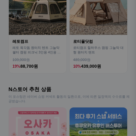
레토캠프
로티몰닷컴
레토 육각돔 원터치 텐트 그늘막
로티캠프 힐하우스 캠핑 그늘막 대
쉘터 캠핑 피크닉 3인용 4인용 패
형 원터치 텐트
밀리 LCE-OT02
109,900원
489,000원
88,700원
439,000원
19%
10%
N스토어 추천 상품
이 포스팅은 네이버 쇼핑 커넥트 활동의 일환으로, 이에 따른 일정액의 수수료를 제
공받습니다.