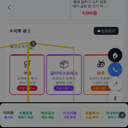
🎯
제휴 광고
💼 입점문의
✕
🛒
쇼핑 특가
🏠
🛒
📦
🎁
📞
쿠팡
알리익스프레스
테무
로켓배송·특가
해외직구·초특가
초저가·무료배송
📍
최저가 쇼핑
글로벌 쇼핑
가성비 쇼핑
지금 쇼핑 →
지금 쇼핑 →
지금 쇼핑 →
⬆️
스마트한 자동차 렌탈! 카슐랭에서
마리트
여행용품
해외골프
키즈여행
호텔특가
국내렌터카
AD
✕
합리적으로
🏠
📝
💬
🚐
🛒
🚗
특가픽
혜택가 제공
폭탄 세일
가족 추천
지금 예약
바로가기 →
최저가 픽
🏠
✈️
⛳
📋
🛒
🎁
카슐랭 · 신차 장기렌트 · 리스 · 월 렌탈료 비교
홈
공항
골프
견적
쿠팡
테무
홈
견적
커뮤니티
기사등록
아마존
· 전 차종 견적 무료