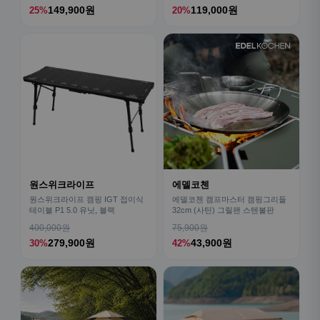
149,900원
119,000원
25%
20%
원스위크라이프
에델코첸
원스위크라이프 캠핑 IGT 접이식
에델코첸 캠프마스터 캠핑그리들
테이블 P1 5.0 유닛, 블랙
32cm (사틴) 그릴팬 스텐불판
400,000원
75,900원
279,900원
43,900원
30%
42%