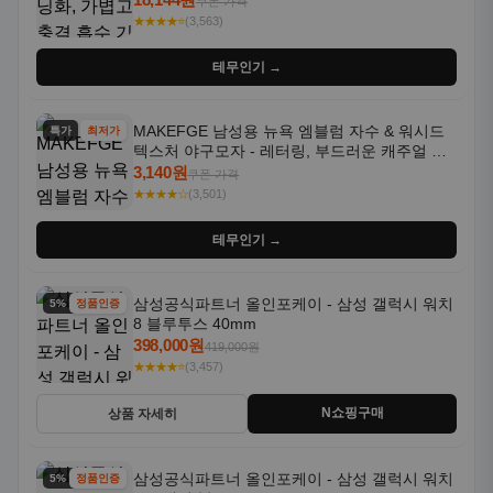
쿠폰 가격
★★★★⭐
(3,563)
테무인기 →
MAKEFGE 남성용 뉴욕 엠블럼 자수 & 워시드
특가
최저가
텍스처 야구모자 - 레터링, 부드러운 캐주얼 모
자, NYC 스타일
3,140원
쿠폰 가격
★★★★☆
(3,501)
테무인기 →
삼성공식파트너 올인포케이 - 삼성 갤럭시 워치
5% 할인
정품인증
8 블루투스 40mm
398,000원
419,000원
★★★★⭐
(3,457)
N쇼핑구매
상품 자세히
삼성공식파트너 올인포케이 - 삼성 갤럭시 워치
5% 할인
정품인증