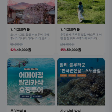
인디고트래블
인디고트래블
오사카 교토 일일 버스투어 여행
후쿠오카 유후인 일일 버스투어 여
후시미이나리 아라시야마 은각사
행 온천 벳부 유후다케 히타 다자
청수사 철학의길
이후
85,000원
108,000원
49,000원
59,000원
42%
45%
두잇트래블
사마사마 발리