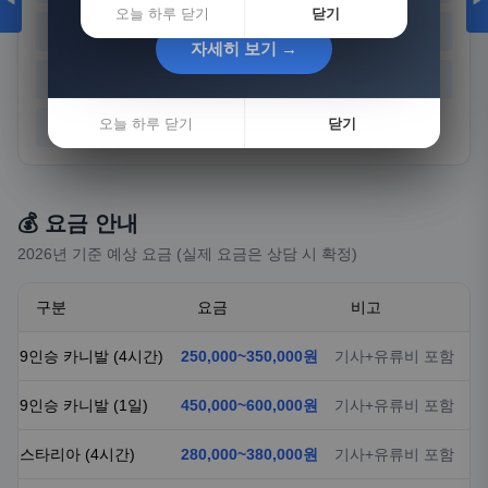
◀
▶
오늘 하루 닫기
닫기
경기
강원
충북
충남
자세히 보기 →
자세히 보기 →
전북
전남
경북
경남
오늘 하루 닫기
오늘 하루 닫기
닫기
닫기
제주
💰 요금 안내
2026년 기준 예상 요금 (실제 요금은 상담 시 확정)
구분
요금
비고
9인승 카니발 (4시간)
250,000~350,000원
기사+유류비 포함
9인승 카니발 (1일)
450,000~600,000원
기사+유류비 포함
스타리아 (4시간)
280,000~380,000원
기사+유류비 포함