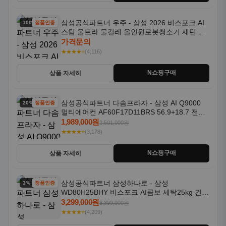
삼성공식파트너 우주 - 삼성 2026 비스포크 AI
100% 할인
정품인증
스팀 울트라 물걸레 올인원로봇청소기 새틴 차
콜 AAH
가격문의
★★★★⭐
(4,116)
N쇼핑구매
상품 자세히
삼성공식파트너 다솜프라자 - 삼성 AI Q9000
20% 할인
정품인증
멀티에어컨 AF60F17D11BRS 56.9+18.7 전국
기본설치포함
1,989,000원
2,501,000원
★★★★⭐
(3,178)
N쇼핑구매
상품 자세히
삼성공식파트너 삼성하나로 - 삼성
3% 할인
정품인증
WD80H25BHY 비스포크 AI콤보 세탁25kg 건조
18kg 26년형 일체형 1등급
3,299,000원
3,399,000원
★★★★⭐
(4,209)