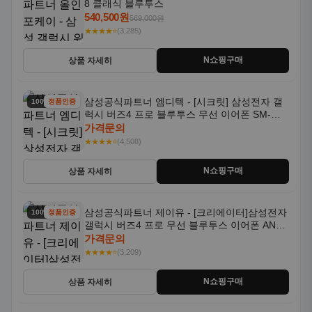
8 클래식 블루투스
540,500원
569,000원
★★★★⭐
(3,285)
N쇼핑구매
상품 자세히
삼성공식파트너 엠디텍 - [시크릿] 삼성전자 갤
100% 할인
정품인증
럭시 버즈4 프로 블루투스 무선 이어폰 SM-
R640N
가격문의
★★★★⭐
(4,508)
N쇼핑구매
상품 자세히
삼성공식파트너 제이유 - [크리에이터]삼성전자
100% 할인
정품인증
갤럭시 버즈4 프로 무선 블루투스 이어폰 ANC
SM-R640N
가격문의
★★★★⭐
(3,209)
N쇼핑구매
상품 자세히