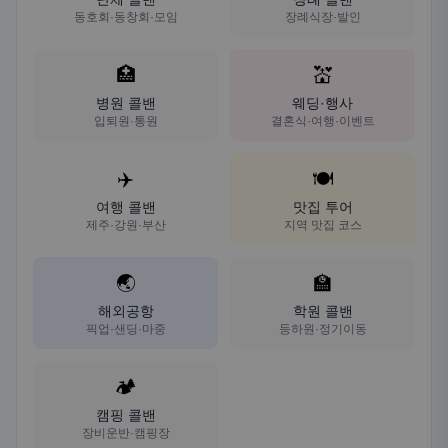
동호회·동창회·모임
장례식장·발인
🏥
💒
병원 콜밴
웨딩·행사
입퇴원·통원
결혼식·여행·이벤트
✈️
🍽️
여행 콜밴
맛집 투어
제주·강원·부산
지역 맛집 코스
🌏
🏫
해외공항
학원 콜밴
픽업·샌딩·마중
등하원·정기이동
🏕️
캠핑 콜밴
장비운반·캠핑장