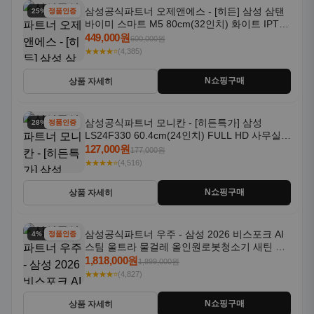
삼성공식파트너 오제앤에스 - [히든] 삼성 삼탠
25% 할인
정품인증
바이미 스마트 M5 80cm(32인치) 화이트 IPTV
OTT 패키지
449,000원
600,000원
★★★★⭐
(4,385)
N쇼핑구매
상품 자세히
삼성공식파트너 모니칸 - [히든특가] 삼성
28% 할인
정품인증
LS24F330 60.4cm(24인치) FULL HD 사무실/
컴퓨터 모니터
127,000원
177,000원
★★★★⭐
(4,516)
N쇼핑구매
상품 자세히
삼성공식파트너 우주 - 삼성 2026 비스포크 AI
4% 할인
정품인증
스팀 울트라 물걸레 올인원로봇청소기 새틴 그
레이지 AAG
1,818,000원
1,899,000원
★★★★⭐
(4,827)
N쇼핑구매
상품 자세히