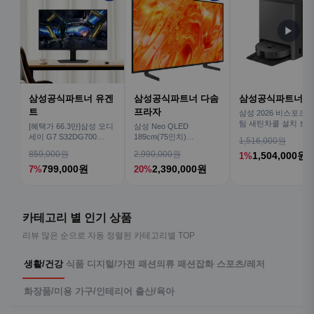
▶
삼성공식파트너 유겐
삼성공식파트너 다솜
삼성공식파트너 
트
프라자
삼성 2026 비스포크AI
팀 새틴차콜 설치 보안
[혜택가 66.3만]삼성 오디
삼성 Neo QLED
심 VR70F00AGH
세이 G7 S32DG700
189cm(75인치)
1,516,000원
80cm(32인치) 4K IPS
KQ75QNH70AFXKR AI
859,000원
2,990,000원
1,504,000원
1%
TV
799,000원
2,390,000원
7%
20%
카테고리 별 인기 상품
리뷰 많은 순으로 자동 정렬된 카테고리별 TOP
생활/건강
식품
디지털/가전
패션의류
패션잡화
스포츠/레저
화장품/미용
가구/인테리어
출산/육아