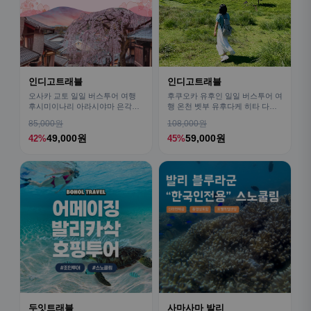
인디고트래블
인디고트래블
오사카 교토 일일 버스투어 여행
후쿠오카 유후인 일일 버스투어 여
후시미이나리 아라시야마 은각사
행 온천 벳부 유후다케 히타 다자
청수사 철학의길
이후
85,000원
108,000원
49,000원
59,000원
42%
45%
두잇트래블
사마사마 발리