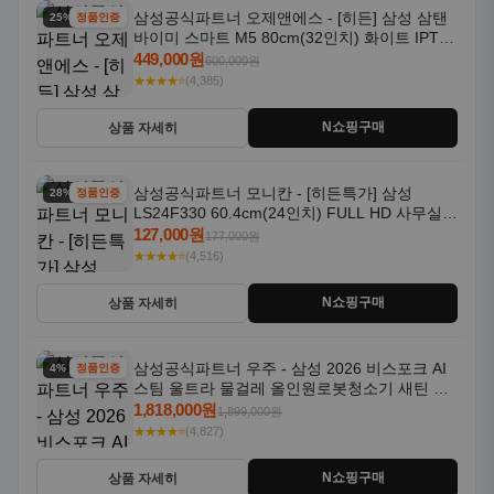
삼성공식파트너 오제앤에스 - [히든] 삼성 삼탠
25% 할인
정품인증
바이미 스마트 M5 80cm(32인치) 화이트 IPTV
OTT 패키지
449,000원
600,000원
★★★★⭐
(4,385)
N쇼핑구매
상품 자세히
삼성공식파트너 모니칸 - [히든특가] 삼성
28% 할인
정품인증
LS24F330 60.4cm(24인치) FULL HD 사무실/
컴퓨터 모니터
127,000원
177,000원
★★★★⭐
(4,516)
N쇼핑구매
상품 자세히
삼성공식파트너 우주 - 삼성 2026 비스포크 AI
4% 할인
정품인증
스팀 울트라 물걸레 올인원로봇청소기 새틴 그
레이지 AAG
1,818,000원
1,899,000원
★★★★⭐
(4,827)
N쇼핑구매
상품 자세히