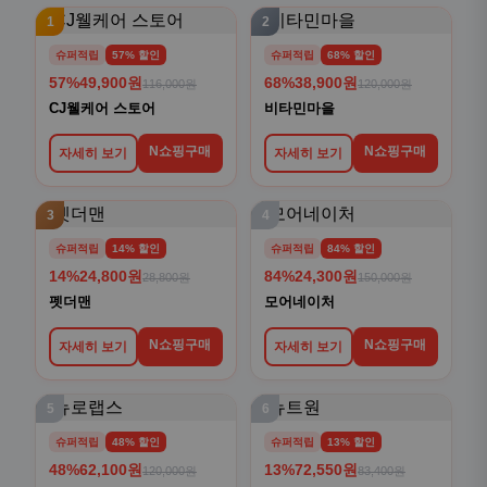
1
2
슈퍼적립
57% 할인
슈퍼적립
68% 할인
57%
49,900원
68%
38,900원
116,000원
120,000원
CJ웰케어 스토어
비타민마을
N쇼핑구매
N쇼핑구매
자세히 보기
자세히 보기
3
4
슈퍼적립
14% 할인
슈퍼적립
84% 할인
14%
24,800원
84%
24,300원
28,800원
150,000원
펫더맨
모어네이처
N쇼핑구매
N쇼핑구매
자세히 보기
자세히 보기
5
6
슈퍼적립
48% 할인
슈퍼적립
13% 할인
48%
62,100원
13%
72,550원
120,000원
83,400원