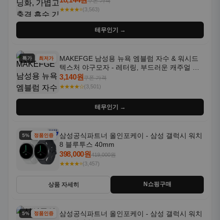
쿠폰 가격
★★★★⭐
(3,563)
테무인기 →
MAKEFGE 남성용 뉴욕 엠블럼 자수 & 워시드
특가
최저가
텍스처 야구모자 - 레터링, 부드러운 캐주얼 모
자, NYC 스타일
3,140원
쿠폰 가격
★★★★☆
(3,501)
테무인기 →
삼성공식파트너 올인포케이 - 삼성 갤럭시 워치
5% 할인
정품인증
8 블루투스 40mm
398,000원
419,000원
★★★★⭐
(3,457)
N쇼핑구매
상품 자세히
삼성공식파트너 올인포케이 - 삼성 갤럭시 워치
5% 할인
정품인증