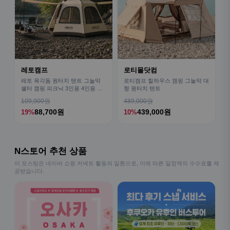
레토캠프
로티몰닷컴
레토 육각돔 원터치 텐트 그늘막
로티캠프 힐하우스 캠핑 그늘막 대
쉘터 캠핑 피크닉 3인용 4인용 패
형 원터치 텐트
밀리 LCE-OT02
109,900원
489,000원
88,700원
439,000원
19%
10%
N스토어 추천 상품
이 포스팅은 네이버 쇼핑 커넥트 활동의 일환으로, 이에 따른 일정액의 수수료를 제
공받습니다.