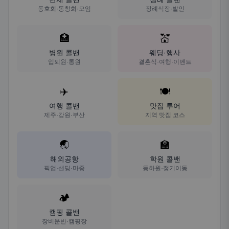
동호회·동창회·모임
장례식장·발인
🏥
💒
병원 콜밴
웨딩·행사
입퇴원·통원
결혼식·여행·이벤트
✈️
🍽️
여행 콜밴
맛집 투어
제주·강원·부산
지역 맛집 코스
🌏
🏫
해외공항
학원 콜밴
픽업·샌딩·마중
등하원·정기이동
🏕️
캠핑 콜밴
장비운반·캠핑장