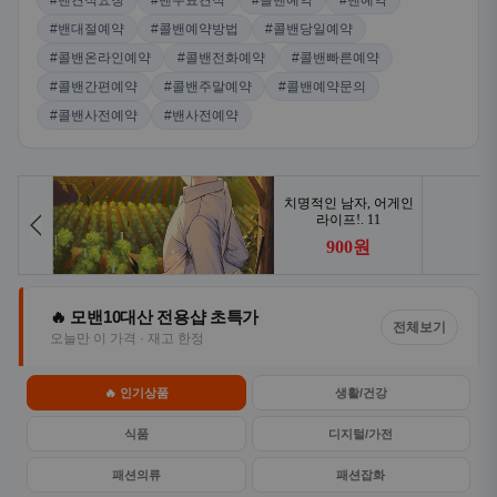
#밴견적요청
#밴무료견적
#콜밴예약
#밴예약
#밴대절예약
#콜밴예약방법
#콜밴당일예약
#콜밴온라인예약
#콜밴전화예약
#콜밴빠른예약
#콜밴간편예약
#콜밴주말예약
#콜밴예약문의
#콜밴사전예약
#밴사전예약
🔥 모밴10대산 전용샵 초특가
전체보기
오늘만 이 가격 · 재고 한정
🔥 인기상품
생활/건강
식품
디지털/가전
패션의류
패션잡화