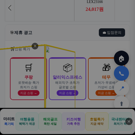
🎯
제휴 광고
💼 입점문의
✕
🛒
쇼핑 특가
🏠
🛒
📦
🎁
📞
쿠팡
알리익스프레스
테무
로켓배송·특가
해외직구·초특가
초저가·무료배송
📍
최저가 쇼핑
글로벌 쇼핑
가성비 쇼핑
지금 쇼핑 →
지금 쇼핑 →
지금 쇼핑 →
⬆️
스마트한 자동차 렌탈! 카슐랭에서
마리트
여행용품
해외골프
키즈여행
호텔특가
국내렌터카
AD
✕
합리적으로
🏠
📝
💬
🚐
🛒
🚗
특가픽
혜택가 제공
폭탄 세일
가족 추천
지금 예약
바로가기 →
최저가 픽
🏠
✈️
⛳
📋
🛒
🎁
카슐랭 · 신차 장기렌트 · 리스 · 월 렌탈료 비교
홈
공항
골프
견적
쿠팡
테무
홈
견적
커뮤니티
기사등록
아마존
· 전 차종 견적 무료