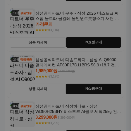
삼성공식파트너 우주 - 삼성 2026 비스포크 AI
100% 할인
정품인증
스팀 울트라 물걸레 올인원로봇청소기 새틴 차
콜 AAH
가격문의
★★★★⭐
(4,116)
N쇼핑구매
상품 자세히
삼성공식파트너 다솜프라자 - 삼성 AI Q9000
20% 할인
정품인증
멀티에어컨 AF60F17D11BRS 56.9+18.7 전국
기본설치포함
1,989,000원
2,501,000원
★★★★⭐
(3,178)
N쇼핑구매
상품 자세히
삼성공식파트너 삼성하나로 - 삼성
3% 할인
정품인증
WD80H25BHY 비스포크 AI콤보 세탁25kg 건조
18kg 26년형 일체형 1등급
3,299,000원
3,399,000원
★★★★⭐
(4,209)