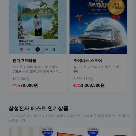
인디고트래블
투어비스 스토어
삿포로 비에이 후라노 버스투어
싱가포르 디즈니 어드벤처 크루즈
DSLR 사진 촬영 /[준페이 예약 식
4박
사]
140,000원
2,370,150원
79,000원
1,303,580원
44%
45%
삼성전자 베스트 인기상품
이 포스팅은 네이버 쇼핑 커넥트 활동의 일환으로, 이에 따른 일정액의 수수료를 제
공받습니다.