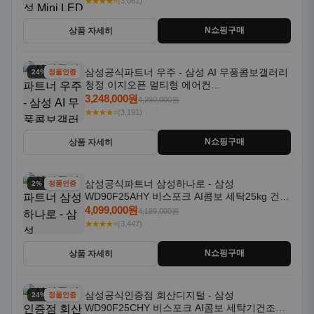
★★★★⭐
(3,061)
N쇼핑구매
상품 자세히
삼성공식파트너 우주 - 삼성 AI 무풍콤보갤러리
24% 할인
정품인증
청정 이지오픈 멀티형 에어컨
AF80F17D22WRS 기본설치포함
3,248,000원
4,290,000원
★★★★⭐
(3,191)
N쇼핑구매
상품 자세히
삼성공식파트너 삼성하나로 - 삼성
2% 할인
정품인증
WD90F25AHY 비스포크 AI콤보 세탁25kg 건조
18kg 자동문열림 1등급
4,099,000원
4,199,000원
★★★★⭐
(3,447)
N쇼핑구매
상품 자세히
삼성공식인증점 회산디지털 - 삼성
24% 할인
정품인증
WD90F25CHY 비스포크 AI콤보 세탁기건조기