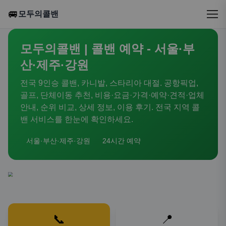
🚐
모두의콜밴
모두의콜밴 | 콜밴 예약 - 서울·부
산·제주·강원
전국 9인승 콜밴, 카니발, 스타리아 대절. 공항픽업,
골프, 단체이동 추천, 비용·요금·가격·예약·견적·업체
안내, 순위 비교, 상세 정보, 이용 후기. 전국 지역 콜
밴 서비스를 한눈에 확인하세요.
서울·부산·제주·강원
24시간 예약
📞
📍