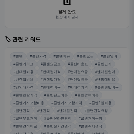
4️⃣
결제 완료
현장/계좌 결제
🏷️ 관련 키워드
#콜밴
#콜밴가격
#콜밴비용
#콜밴요금
#콜밴얼마
#콜밴가격표
#콜밴요금표
#콜밴비용표
#콜밴단가
#밴대절비용
#밴대절가격
#밴대절요금
#밴대절얼마
#밴렌탈비용
#밴렌탈가격
#밴렌탈요금
#밴임대비용
#밴임대가격
#밴대여비용
#밴대여가격
#콜밴렌탈비용
#콜밴렌탈가격
#콜밴편도비용
#콜밴왕복비용
#콜밴기사포함비용
#콜밴기사포함가격
#콜밴1일비용
#콜밴견적
#밴견적
#밴대절견적
#콜밴견적요청
#콜밴무료견적
#콜밴온라인견적
#콜밴견적문의
#콜밴견적비교
#콜밴실시간견적
#콜밴즉시견적