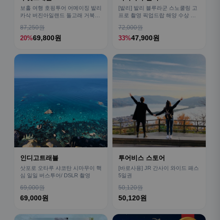
보홀 여행 호핑투어 어메이징 발리
[발리] 발리 블루라군 스노쿨링 고
카삭 버진아일랜드 돌고래 거북이
프로 촬영 픽업드랍 해양 수상 액
픽드랍 포함
티비티 체험 산호 열대어
87,250원
72,000원
69,800원
47,900원
20%
33%
인디고트래블
투어비스 스토어
삿포로 오타루 샤코탄 시마무이 핵
[바로사용] JR 간사이 와이드 패스
심 일일 버스투어/ DSLR 촬영
5일권
69,000원
50,120원
69,000원
50,120원