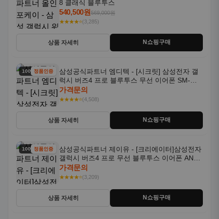
8 클래식 블루투스
540,500원
569,000원
★★★★⭐
(3,285)
N쇼핑구매
상품 자세히
삼성공식파트너 엠디텍 - [시크릿] 삼성전자 갤
100% 할인
정품인증
럭시 버즈4 프로 블루투스 무선 이어폰 SM-
R640N
가격문의
★★★★⭐
(4,508)
N쇼핑구매
상품 자세히
삼성공식파트너 제이유 - [크리에이터]삼성전자
100% 할인
정품인증
갤럭시 버즈4 프로 무선 블루투스 이어폰 ANC
SM-R640N
가격문의
★★★★⭐
(3,209)
N쇼핑구매
상품 자세히