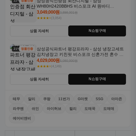
삼성공식인증점 회산디지털 - 삼성
22% 할인
정품인증
WH80H2420BBHS 비스포크 AI 원바디
24kg+20kg 세제자동투입 1등급
3,049,000원
3,898,001원
★★★★⭐
(3,054)
N쇼핑구매
상품 자세히
삼성공식파트너 평강프라자 - 삼성 냉장고세트
21% 할인
정품인증
김치냉장고 키친핏 비스포크 신혼가전 혼수 입
주가전 빌트인 화이트
4,029,000원
5,080,000원
★★★★⭐
(4,149)
N쇼핑구매
상품 자세히
테무
알리
쿠팡
11번가
G마켓
SSG
아마존
라쿠텐
쉬인
아이허브
컬리
도매꾹
도매매
에어비앤비