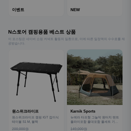
이벤트
NEW
N스토어 캠핑용품 베스트 상품
이 포스팅은 네이버 쇼핑 커넥트 활동의 일환으로, 이에 따른 일정액의 수수료를 제
공받습니다.
원스위크라이프
Karnik Sports
원스위크라이프 캠핑 IGT 접이식
뉴에라 타프형 그늘막 원터치 텐트
테이블 S1 M, 블랙
플라이포함 폴대포함 풀세트 기본
형
200,000원
149,000원