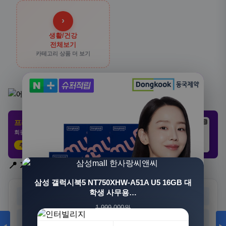
›
생활/건강
전체보기
카테고리 상품 더 보기
프리미엄 제휴 사이트
광고
광고
광고
회원 전용 특가 · 놓치면 손해
추천 클릭
21,802원
3,308원
8,892원
📍 지역 선택
삼성 갤럭시북5 NT750XHW-A51A U5 16GB 대
학생 사무용…
서울
부산
대구
인천
1,999,000원
광주
대전
울산
세종
1,549,000원
23%