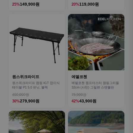
149,900원
119,000원
25%
20%
원스위크라이프
에델코첸
원스위크라이프 캠핑 IGT 접이식
에델코첸 캠프마스터 캠핑그리들
테이블 P1 5.0 유닛, 블랙
32cm (사틴) 그릴팬 스텐불판
400,000원
75,900원
279,900원
43,900원
30%
42%