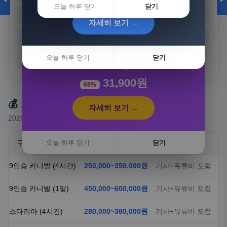
◀
▶
오늘 하루 닫기
닫기
경기
강원
충북
충남
자세히 보기 →
전북
전남
경북
경남
[3+1] 동국제약 마이핏 V 활성엽산 임신준비 임산
부영양 30정, 4개
오늘 하루 닫기
닫기
제주
100,000원
31,900원
68%
💰 요금 안내
자세히 보기 →
2026년 기준 예상 요금 (실제 요금은 상담 시 확정)
구분
오늘 하루 닫기
요금
닫기
비고
9인승 카니발 (4시간)
250,000~350,000원
기사+유류비 포함
9인승 카니발 (1일)
450,000~600,000원
기사+유류비 포함
스타리아 (4시간)
280,000~380,000원
기사+유류비 포함