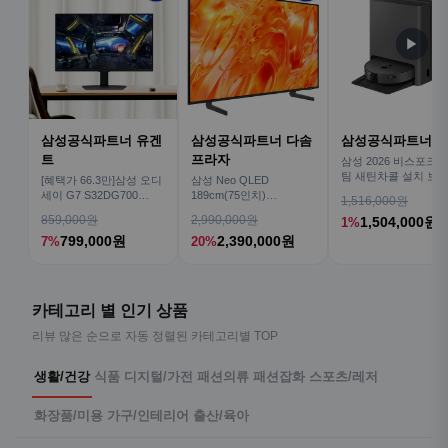
▶
삼성공식파트너 유겐
삼성공식파트너 다솜
삼성공식파트너 
트
프라자
삼성 2026 비스포크AI
팀 새틴차콜 설치 보안
[혜택가 66.3만]삼성 오디
삼성 Neo QLED
심 VR70F00AGH
세이 G7 S32DG700
189cm(75인치)
1,516,000원
80cm(32인치) 4K IPS
KQ75QNH70AFXKR AI
859,000원
2,990,000원
1,504,000원
1%
TV
799,000원
2,390,000원
7%
20%
카테고리 별 인기 상품
리뷰 많은 순으로 자동 정렬된 카테고리별 TOP
생활/건강
식품
디지털/가전
패션의류
패션잡화
스포츠/레저
화장품/미용
가구/인테리어
출산/육아