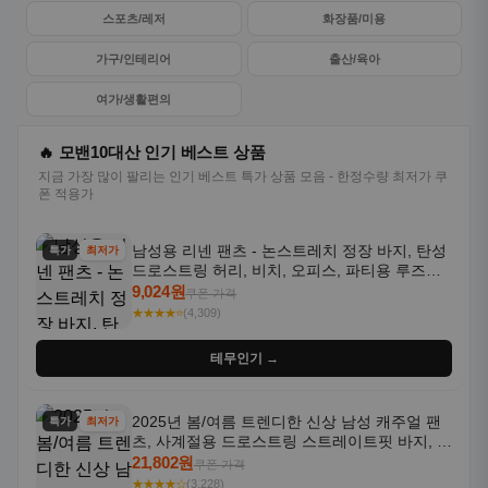
스포츠/레저
화장품/미용
가구/인테리어
출산/육아
여가/생활편의
🔥 모밴10대산 인기 베스트 상품
지금 가장 많이 팔리는 인기 베스트 특가 상품 모음 - 한정수량 최저가 쿠
폰 적용가
남성용 리넨 팬츠 - 논스트레치 정장 바지, 탄성
특가
최저가
드로스트링 허리, 비치, 오피스, 파티용 루즈핏
트라우저 - 세탁기 사용 가능한 캐주얼 정장 의
9,024원
쿠폰 가격
상
★★★★⭐
(4,309)
테무인기 →
2025년 봄/여름 트렌디한 신상 남성 캐주얼 팬
특가
최저가
츠, 사계절용 드로스트링 스트레이트핏 바지, 한
국 스타일, 활용도 높은 아웃도어 및 정장용, 발
21,802원
쿠폰 가격
목 바지
★★★★☆
(3,228)