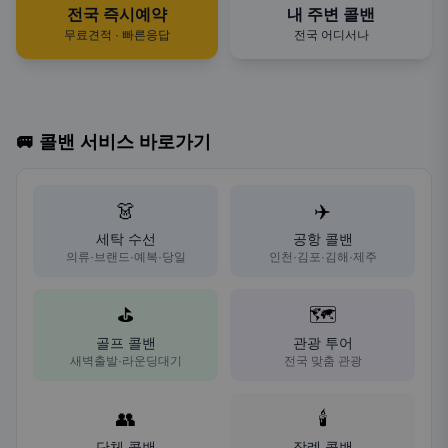
전국 즉시예약
내 주변 콜밴
무료견적 · 빠른응답
전국 어디서나
🚐 콜밴 서비스 바로가기
👗
✈️
세탁 수선
공항 콜밴
의류·브랜드·예복·당일
인천·김포·김해·제주
⛳
🗺️
골프 콜밴
관광 투어
새벽출발·라운딩대기
전국 맞춤 관광
👥
🕯️
단체 콜밴
장례 콜밴