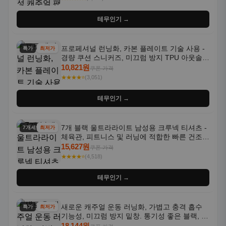
테무인기 →
프로페셔널 런닝화, 카본 플레이트 기술 사용 -
특가
최저가
경량 쿠션 스니커즈, 미끄럼 방지 TPU 아웃솔,
통기성 화이트-퍼플 그라데이션, 헬스, 트레이
10,821원
쿠폰 가격
닝 - 남성용, 여성용, 모든 계절에 적합
★★★★⭐
(3,051)
테무인기 →
7개 블랙 울트라라이트 남성용 크루넥 티셔츠 -
7개세트
최저가
체육관, 피트니스 및 러닝에 적합한 빠른 건조,
통기성 좋은 수분 흡수 반팔 운동복
15,627원
쿠폰 가격
★★★★⭐
(4,518)
테무인기 →
새로운 캐주얼 운동 러닝화, 가볍고 충격 흡수
특가
최저가
기능성, 미끄럼 방지 밑창. 통기성 좋은 블랙, 화
이트, 퍼플 그라데이션 색상
18,144원