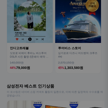
인디고트래블
투어비스 스토어
삿포로 비에이 후라노 버스투어
싱가포르 디즈니 어드벤처 크루즈
DSLR 사진 촬영 /[준페이 예약 식
4박
사]
140,000원
2,370,150원
79,000원
1,303,580원
44%
45%
삼성전자 베스트 인기상품
이 포스팅은 네이버 쇼핑 커넥트 활동의 일환으로, 이에 따른 일정액의 수수료를 제
공받습니다.