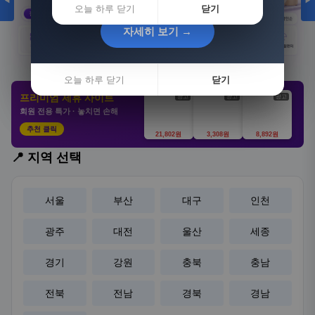
◀
▶
오늘 하루 닫기
닫기
자세히 보기 →
자세히 보기 →
오늘 하루 닫기
오늘 하루 닫기
닫기
닫기
프리미엄 제휴 사이트
광고
광고
광고
회원 전용 특가 · 놓치면 손해
추천 클릭
21,802원
3,308원
8,892원
📍 지역 선택
서울
부산
대구
인천
광주
대전
울산
세종
경기
강원
충북
충남
전북
전남
경북
경남