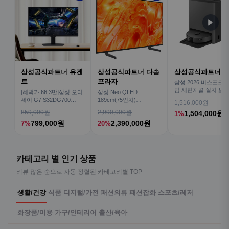
▶
삼성공식파트너 유겐
삼성공식파트너 다솜
삼성공식파트너 
트
프라자
삼성 2026 비스포크AI
팀 새틴차콜 설치 보안
[혜택가 66.3만]삼성 오디
삼성 Neo QLED
심 VR70F00AGH
세이 G7 S32DG700
189cm(75인치)
1,516,000원
80cm(32인치) 4K IPS
KQ75QNH70AFXKR AI
859,000원
2,990,000원
1,504,000원
1%
TV
799,000원
2,390,000원
7%
20%
카테고리 별 인기 상품
리뷰 많은 순으로 자동 정렬된 카테고리별 TOP
생활/건강
식품
디지털/가전
패션의류
패션잡화
스포츠/레저
화장품/미용
가구/인테리어
출산/육아