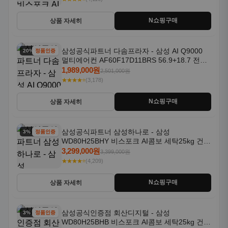
N쇼핑구매
상품 자세히
삼성공식파트너 다솜프라자 - 삼성 AI Q9000
20% 할인
정품인증
멀티에어컨 AF60F17D11BRS 56.9+18.7 전국
기본설치포함
1,989,000원
2,501,000원
★★★★⭐
(3,178)
N쇼핑구매
상품 자세히
삼성공식파트너 삼성하나로 - 삼성
3% 할인
정품인증
WD80H25BHY 비스포크 AI콤보 세탁25kg 건조
18kg 26년형 일체형 1등급
3,299,000원
3,399,000원
★★★★⭐
(4,209)
N쇼핑구매
상품 자세히
삼성공식인증점 회산디지털 - 삼성
3% 할인
정품인증
WD80H25BHB 비스포크 AI콤보 세탁25kg 건조