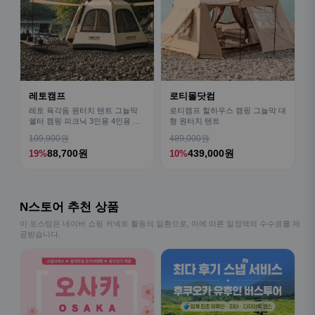
레토캠프
로티몰닷컴
레토 육각돔 원터치 텐트 그늘막
로티캠프 힐하우스 캠핑 그늘막 대
쉘터 캠핑 피크닉 3인용 4인용 패
형 원터치 텐트
밀리 LCE-OT02
109,900원
489,000원
88,700원
439,000원
19%
10%
N스토어 추천 상품
이 포스팅은 네이버 쇼핑 커넥트 활동의 일환으로, 이에 따른 일정액의 수수료를 제
공받습니다.