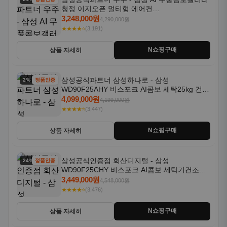
청정 이지오픈 멀티형 에어컨
AF80F17D22WRS 기본설치포함
3,248,000원
4,290,000원
★★★★⭐
(3,191)
N쇼핑구매
상품 자세히
삼성공식파트너 삼성하나로 - 삼성
2% 할인
정품인증
WD90F25AHY 비스포크 AI콤보 세탁25kg 건조
18kg 자동문열림 1등급
4,099,000원
4,199,000원
★★★★⭐
(3,447)
N쇼핑구매
상품 자세히
삼성공식인증점 회산디지털 - 삼성
24% 할인
정품인증
WD90F25CHY 비스포크 AI콤보 세탁기건조기
일체형 25kg+18kg 1등급
3,449,000원
4,548,000원
★★★★⭐
(3,476)
N쇼핑구매
상품 자세히