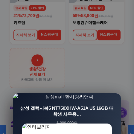
슈퍼적립
21% 할인
슈퍼적립
59% 할인
21%
72,700원
59%
58,900원
92,000원
145,100원
키즈텐
보령컨슈머헬스케어
N쇼핑구매
N쇼핑구매
자세히 보기
자세히 보기
›
생활/건강
전체보기
카테고리 상품 더 보기
[3+1] 동국제약 마이핏 V 활성엽산 임신준비 임산
삼성 갤럭시북5 NT750XHW-A51A U5 16GB 대
부영양 30정, 4개
학생 사무용…
1,999,000원
100,000원
1,549,000원
31,900원
23%
68%