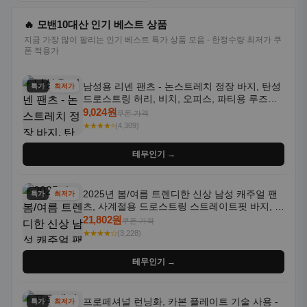
🔥 모밴10대산 인기 베스트 상품
지금 가장 많이 팔리는 인기 베스트 특가 상품 모음 - 한정수량 최저가 쿠
폰 적용가
남성용 리넨 팬츠 - 논스트레치 정장 바지, 탄성
특가
최저가
드로스트링 허리, 비치, 오피스, 파티용 루즈핏
트라우저 - 세탁기 사용 가능한 캐주얼 정장 의
9,024원
쿠폰 가격
상
★★★★⭐
(4,309)
테무인기 →
2025년 봄/여름 트렌디한 신상 남성 캐주얼 팬
특가
최저가
츠, 사계절용 드로스트링 스트레이트핏 바지, 한
국 스타일, 활용도 높은 아웃도어 및 정장용, 발
21,802원
쿠폰 가격
목 바지
★★★★☆
(3,228)
테무인기 →
프로페셔널 런닝화, 카본 플레이트 기술 사용 -
특가
최저가