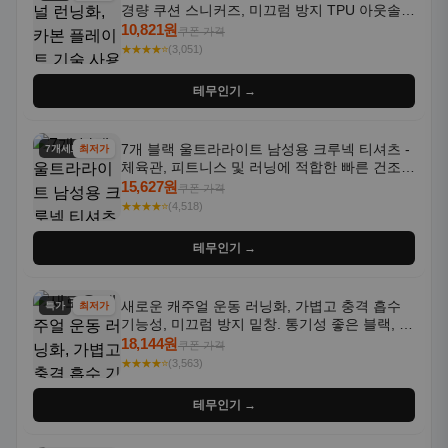
경량 쿠션 스니커즈, 미끄럼 방지 TPU 아웃솔,
통기성 화이트-퍼플 그라데이션, 헬스, 트레이
10,821원
쿠폰 가격
닝 - 남성용, 여성용, 모든 계절에 적합
★★★★⭐
(3,051)
테무인기 →
7개 블랙 울트라라이트 남성용 크루넥 티셔츠 -
7개세트
최저가
체육관, 피트니스 및 러닝에 적합한 빠른 건조,
통기성 좋은 수분 흡수 반팔 운동복
15,627원
쿠폰 가격
★★★★⭐
(4,518)
테무인기 →
새로운 캐주얼 운동 러닝화, 가볍고 충격 흡수
특가
최저가
기능성, 미끄럼 방지 밑창. 통기성 좋은 블랙, 화
이트, 퍼플 그라데이션 색상
18,144원
쿠폰 가격
★★★★⭐
(3,563)
테무인기 →