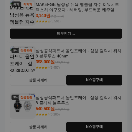
MAKEFGE 남성용 뉴욕 엠블럼 자수 & 워시드
특가
최저가
텍스처 야구모자 - 레터링, 부드러운 캐주얼 모
자, NYC 스타일
3,140원
쿠폰 가격
★★★★☆
(3,501)
테무인기 →
삼성공식파트너 올인포케이 - 삼성 갤럭시 워치
5% 할인
정품인증
8 블루투스 40mm
398,000원
419,000원
★★★★⭐
(3,457)
N쇼핑구매
상품 자세히
삼성공식파트너 올인포케이 - 삼성 갤럭시 워치
5% 할인
정품인증
8 클래식 블루투스
540,500원
569,000원
★★★★⭐
(3,285)
N쇼핑구매
상품 자세히