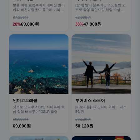
보홀 여행 호핑투어 어메이징 발리
[발리] 발리 블루라군 스노쿨링 고
카삭 버진아일랜드 돌고래 거북이
프로 촬영 픽업드랍 해양 수상 액
픽드랍 포함
티비티 체험 산호 열대어
87,250원
72,000원
69,800원
47,900원
20%
33%
인디고트래블
투어비스 스토어
삿포로 오타루 샤코탄 시마무이 핵
[바로사용] JR 간사이 와이드 패스
심 일일 버스투어/ DSLR 촬영
5일권
69,000원
50,120원
69,000원
50,120원