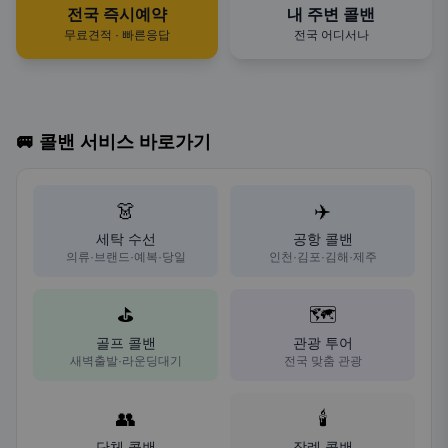
전국 즉시예약
내 주변 콜밴
무료견적 · 빠른응답
전국 어디서나
🚐 콜밴 서비스 바로가기
👗
✈️
세탁 수선
공항 콜밴
의류·브랜드·예복·당일
인천·김포·김해·제주
⛳
🗺️
골프 콜밴
관광 투어
새벽출발·라운딩대기
전국 맞춤 관광
👥
🕯️
단체 콜밴
장례 콜밴