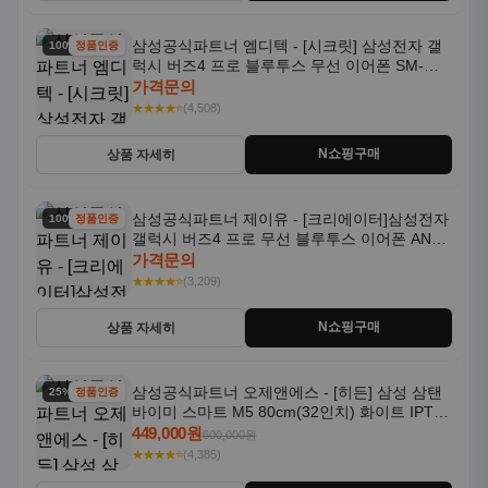
삼성공식파트너 엠디텍 - [시크릿] 삼성전자 갤
100% 할인
정품인증
럭시 버즈4 프로 블루투스 무선 이어폰 SM-
R640N
가격문의
★★★★⭐
(4,508)
N쇼핑구매
상품 자세히
삼성공식파트너 제이유 - [크리에이터]삼성전자
100% 할인
정품인증
갤럭시 버즈4 프로 무선 블루투스 이어폰 ANC
SM-R640N
가격문의
★★★★⭐
(3,209)
N쇼핑구매
상품 자세히
삼성공식파트너 오제앤에스 - [히든] 삼성 삼탠
25% 할인
정품인증
바이미 스마트 M5 80cm(32인치) 화이트 IPTV
OTT 패키지
449,000원
600,000원
★★★★⭐
(4,385)