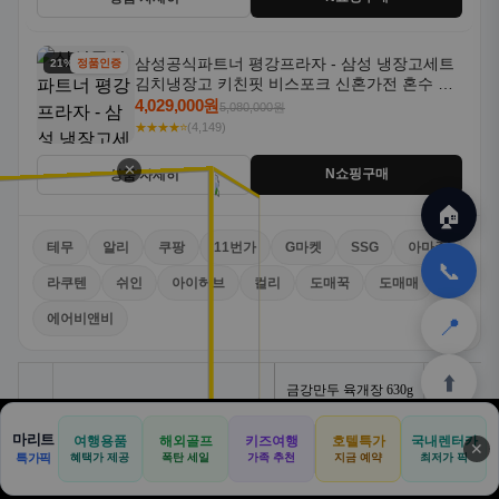
삼성공식파트너 평강프라자 - 삼성 냉장고세트
21% 할인
정품인증
김치냉장고 키친핏 비스포크 신혼가전 혼수 입
주가전 빌트인 화이트
4,029,000원
5,080,000원
★★★★⭐
(4,149)
✕
N쇼핑구매
상품 자세히
🏠
테무
알리
쿠팡
11번가
G마켓
SSG
아마존
📞
라쿠텐
쉬인
아이허브
컬리
도매꾹
도매매
에어비앤비
📍
⬆️
마리트
여행용품
해외골프
키즈여행
호텔특가
국내렌터카
✕
🏠
📝
💬
🚐
🛒
특가픽
혜택가 제공
폭탄 세일
가족 추천
지금 예약
최저가 픽
🏠
✈️
⛳
📋
🛒
🎁
홈
공항
골프
견적
쿠팡
테무
홈
견적
커뮤니티
기사등록
아마존