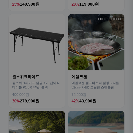
149,900원
119,000원
25%
20%
원스위크라이프
에델코첸
원스위크라이프 캠핑 IGT 접이식
에델코첸 캠프마스터 캠핑그리들
테이블 P1 5.0 유닛, 블랙
32cm (사틴) 그릴팬 스텐불판
400,000원
75,900원
279,900원
43,900원
30%
42%