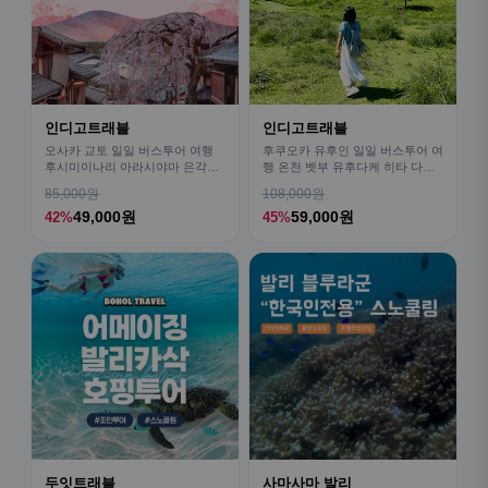
인디고트래블
인디고트래블
오사카 교토 일일 버스투어 여행
후쿠오카 유후인 일일 버스투어 여
후시미이나리 아라시야마 은각사
행 온천 벳부 유후다케 히타 다자
청수사 철학의길
이후
85,000원
108,000원
49,000원
59,000원
42%
45%
두잇트래블
사마사마 발리