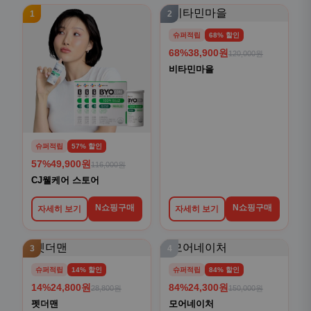
1
2
슈퍼적립
68% 할인
68%
38,900원
120,000원
비타민마을
슈퍼적립
57% 할인
57%
49,900원
116,000원
CJ웰케어 스토어
N쇼핑구매
N쇼핑구매
자세히 보기
자세히 보기
3
4
슈퍼적립
14% 할인
슈퍼적립
84% 할인
14%
24,800원
84%
24,300원
28,800원
150,000원
펫더맨
모어네이처