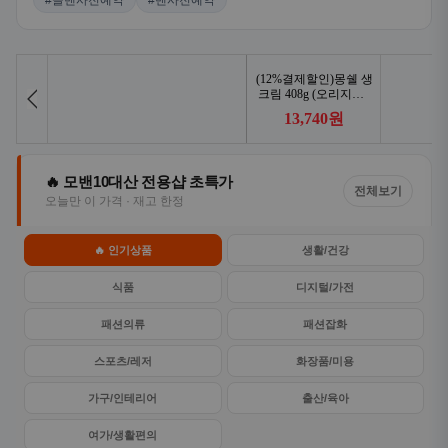
#콜밴사전예약
#밴사전예약
🔥 모밴10대산 전용샵 초특가
전체보기
오늘만 이 가격 · 재고 한정
🔥 인기상품
생활/건강
식품
디지털/가전
패션의류
패션잡화
스포츠/레저
화장품/미용
가구/인테리어
출산/육아
여가/생활편의