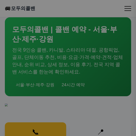
🚐
모두의콜밴
모두의콜밴 | 콜밴 예약 - 서울·부
산·제주·강원
전국 9인승 콜밴, 카니발, 스타리아 대절. 공항픽업,
골프, 단체이동 추천, 비용·요금·가격·예약·견적·업체
안내, 순위 비교, 상세 정보, 이용 후기. 전국 지역 콜
밴 서비스를 한눈에 확인하세요.
서울·부산·제주·강원
24시간 예약
📞
📍