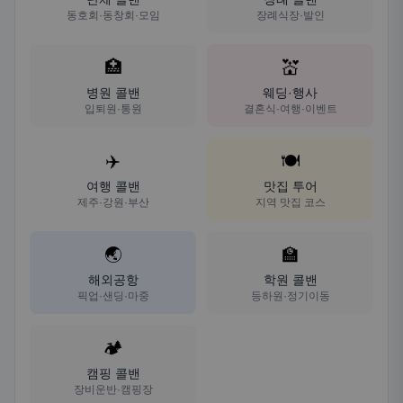
동호회·동창회·모임
장례식장·발인
🏥
💒
병원 콜밴
웨딩·행사
입퇴원·통원
결혼식·여행·이벤트
✈️
🍽️
여행 콜밴
맛집 투어
제주·강원·부산
지역 맛집 코스
🌏
🏫
해외공항
학원 콜밴
픽업·샌딩·마중
등하원·정기이동
🏕️
캠핑 콜밴
장비운반·캠핑장