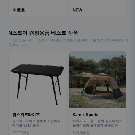
이벤트
NEW
N스토어 캠핑용품 베스트 상품
이 포스팅은 네이버 쇼핑 커넥트 활동의 일환으로, 이에 따른 일정액의 수수료를 제
공받습니다.
원스위크라이프
Karnik Sports
원스위크라이프 캠핑 IGT 접이식
뉴에라 타프형 그늘막 원터치 텐트
테이블 S1 M, 블랙
플라이포함 폴대포함 풀세트 기본
형
200,000원
149,000원