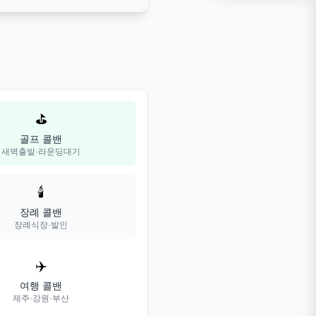
⛳
골프 콜밴
새벽출발·라운딩대기
🕯️
장례 콜밴
장례식장·발인
✈️
여행 콜밴
제주·강원·부산