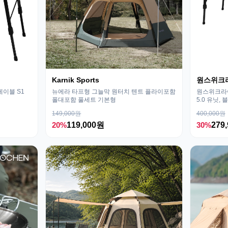
Karnik Sports
원스위크
테이블 S1
뉴에라 타프형 그늘막 원터치 텐트 플라이포함
원스위크라이
폴대포함 풀세트 기본형
5.0 유닛, 
149,000원
400,000원
20%
119,000원
30%
279