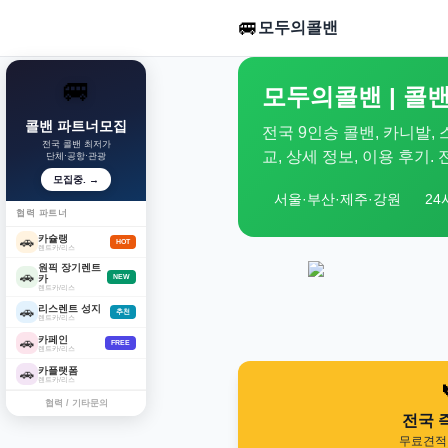
🚐
모두의콜밴
🚐
모두의콜밴 | 콜밴
콜밴 파트너모집
전국 9인승 콜밴, 카니발,
전국 콜밴 최저가
교, 상세 정보, 이용 후기
단체·공항·관광
모집중. →
서울·부산·제주·강원
24
협력 파트너
카슐랭
🚗
HOT
렌트카/리스
원픽 장기렌트
🚗
카
NEW
렌트카/리스
리스렌트 성지
🚗
추천
렌트카/리스
카페인
🚗
FREE
렌트카/리스
카플랫폼
🚗
렌트카/리스
협력 / 기타문의
전국 
무료견적 