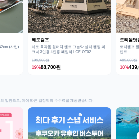
레토캠프
로티몰닷
cm (사틴)
레토 육각돔 원터치 텐트 그늘막 쉘터 캠핑 피
로티캠프 힐
크닉 3인용 4인용 패밀리 LCE-OT02
텐트
109,900원
489,000원
19%
88,700원
10%
439
동의 일환으로, 이에 따른 일정액의 수수료를 제공받습니다.