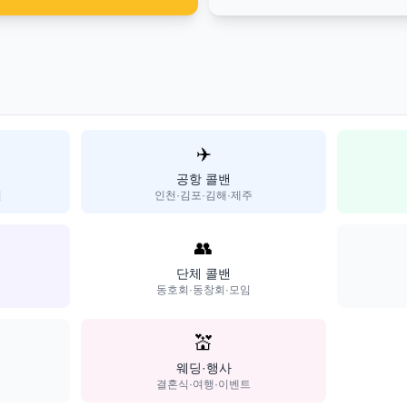
✈️
공항 콜밴
일
인천·김포·김해·제주
👥
단체 콜밴
동호회·동창회·모임
💒
웨딩·행사
결혼식·여행·이벤트