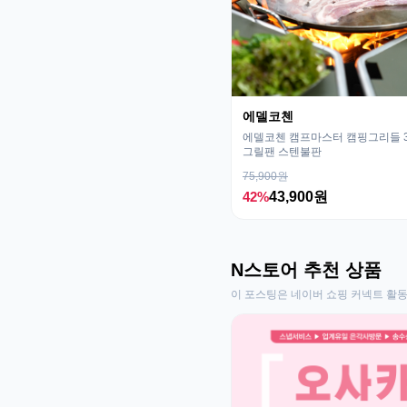
에델코첸
에델코첸 캠프마스터 캠핑그리들 32
그릴팬 스텐불판
75,900원
42%
43,900원
N스토어 추천 상품
이 포스팅은 네이버 쇼핑 커넥트 활