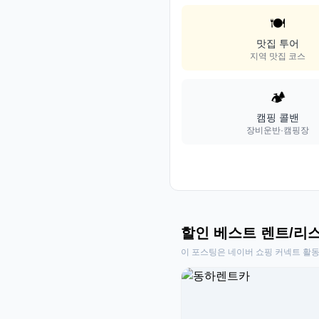
🍽️
맛집 투어
지역 맛집 코스
🏕️
캠핑 콜밴
장비운반·캠핑장
할인 베스트 렌트/리
이 포스팅은 네이버 쇼핑 커넥트 활