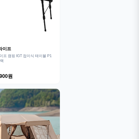
라이프
프 캠핑 IGT 접이식 테이블 P1
블랙
,900원