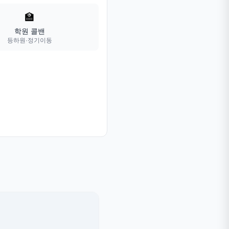
🏫
학원 콜밴
등하원·정기이동