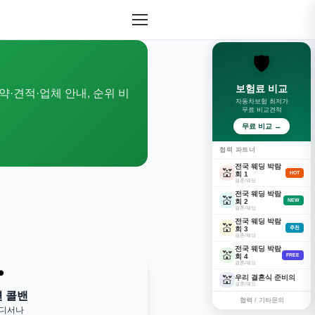
🛡️
보험료 비교
약·견적·업체 안내, 순위 비
자동차보험 최저가
무료 비교견적
무료 비교 →
협력 파트너
전국 웨딩 박람
💒
회 1
HOT
결혼/웨딩
전국 웨딩 박람
💒
회 2
NEW
결혼/웨딩
전국 웨딩 박람
💒
회 3
추천
결혼/웨딩
전국 웨딩 박람
💒
회 4
FREE
결혼/웨딩

우리 결혼식 준비의
💒
결혼/웨딩
변 콜밴
협력 / 기타문의
어디서나