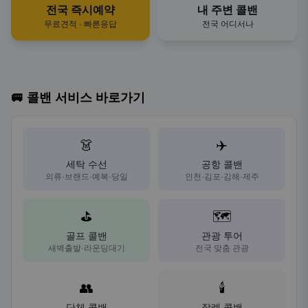
전국 즉시예약
내 주변 콜밴
무료견적 · 빠른응답
전국 어디서나
🚐 콜밴 서비스 바로가기
👗
✈️
세탁 수선
공항 콜밴
의류·브랜드·예복·당일
인천·김포·김해·제주
⛳
🗺️
골프 콜밴
관광 투어
새벽출발·라운딩대기
전국 맞춤 관광
👥
🕯️
단체 콜밴
장례 콜밴