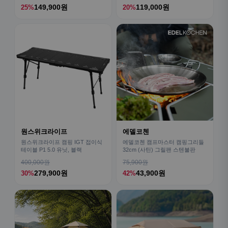
149,900원
119,000원
25%
20%
원스위크라이프
에델코첸
원스위크라이프 캠핑 IGT 접이식
에델코첸 캠프마스터 캠핑그리들
테이블 P1 5.0 유닛, 블랙
32cm (사틴) 그릴팬 스텐불판
400,000원
75,900원
279,900원
43,900원
30%
42%