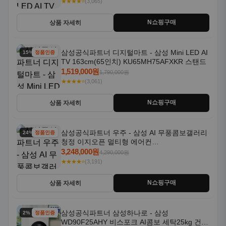
★★★★⭐
(3,065)
N쇼핑구매
상품 자세히
삼성공식파트너 디지털마트 - 삼성 Mini LED AI
15% 할인
정품인증
TV 163cm(65인치) KU65MH75AFXKR 스탠드
1,519,000원
1,790,000원
★★★★⭐
(3,061)
N쇼핑구매
상품 자세히
삼성공식파트너 우주 - 삼성 AI 무풍콤보갤러리
24% 할인
정품인증
청정 이지오픈 멀티형 에어컨
AF80F17D22WRS 기본설치포함
3,248,000원
4,290,000원
★★★★⭐
(3,191)
N쇼핑구매
상품 자세히
삼성공식파트너 삼성하나로 - 삼성
2% 할인
정품인증
WD90F25AHY 비스포크 AI콤보 세탁25kg 건조