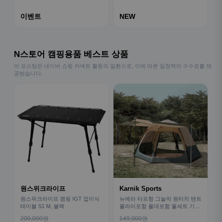
이벤트
NEW
N스토어 캠핑용품 베스트 상품
이 포스팅은 네이버 쇼핑 커넥트 활동의 일환으로, 이에 따른 일정액의 수수료를 제
공받습니다.
원스위크라이프
Karnik Sports
원스위크라이프 캠핑 IGT 접이식
뉴에라 타프형 그늘막 원터치 텐트
테이블 S1 M, 블랙
플라이포함 폴대포함 풀세트 기본
형
200,000원
149,000원