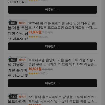
테무인기 →
2025년 봄/여름 트렌디한 신상 남성 캐주얼 팬
특가
최저가
츠, 사계절용 드로스트링 스트레이트핏 바지, 한
국 스타일, 활용도 높은 아웃도어 및 정장용, 발
21,802원
쿠폰 가격
목 바지
★★★★☆
(3,228)
테무인기 →
프로페셔널 런닝화, 카본 플레이트 기술 사용 -
특가
최저가
경량 쿠션 스니커즈, 미끄럼 방지 TPU 아웃솔,
통기성 화이트-퍼플 그라데이션, 헬스, 트레이
10,821원
쿠폰 가격
닝 - 남성용, 여성용, 모든 계절에 적합
★★★★⭐
(3,051)
테무인기 →
7개 블랙 울트라라이트 남성용 크루넥 티셔츠 -
7개세트
최저가
체육관, 피트니스 및 러닝에 적합한 빠른 건조,