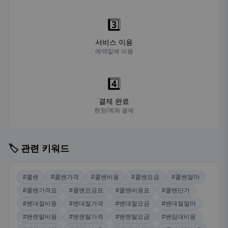
3️⃣
서비스 이용
예약일에 이용
4️⃣
결제 완료
현장/계좌 결제
🏷️ 관련 키워드
#콜밴
#콜밴가격
#콜밴비용
#콜밴요금
#콜밴얼마
#콜밴가격표
#콜밴요금표
#콜밴비용표
#콜밴단가
#밴대절비용
#밴대절가격
#밴대절요금
#밴대절얼마
#밴렌탈비용
#밴렌탈가격
#밴렌탈요금
#밴임대비용