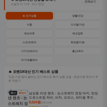
전체보기
오늘만 이 가격 · 재고 한정
🔥 인기상품
생활/건강
식품
디지털/가전
패션의류
패션잡화
스포츠/레저
화장품/미용
가구/인테리어
출산/육아
여가/생활편의
🔥 모밴10대산 인기 베스트 상품
지금 가장 많이 팔리는 인기 베스트 특가 상품 모음 - 한정수량 최저가 쿠
폰 적용가
남성용 리넨 팬츠 - 논스트레치 정장 바지, 탄성
특가
최저가
드로스트링 허리, 비치, 오피스, 파티용 루즈핏
트라우저 - 세탁기 사용 가능한 캐주얼 정장 의
9,024원
쿠폰 가격
상
★★★★⭐
(4,309)