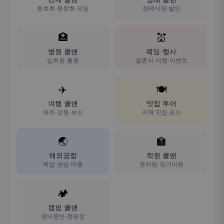
동호회·동창회·모임
장례식장·발인
🏥
💒
병원 콜밴
웨딩·행사
입퇴원·통원
결혼식·여행·이벤트
✈️
🍽️
여행 콜밴
맛집 투어
제주·강원·부산
지역 맛집 코스
🌏
🏫
해외공항
학원 콜밴
픽업·샌딩·마중
등하원·정기이동
🏕️
캠핑 콜밴
장비운반·캠핑장