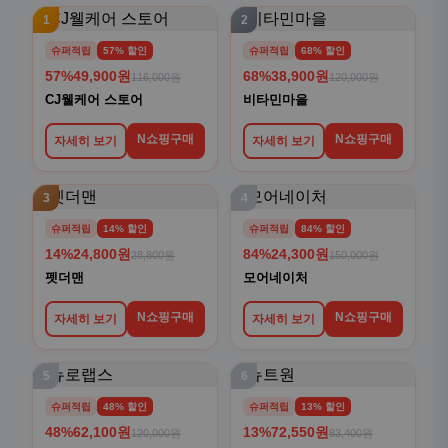
1
2
슈퍼적립
57% 할인
슈퍼적립
68% 할인
57%
49,900원
68%
38,900원
116,000원
120,000원
CJ웰케어 스토어
비타민마을
N쇼핑구매
N쇼핑구매
자세히 보기
자세히 보기
3
4
슈퍼적립
14% 할인
슈퍼적립
84% 할인
14%
24,800원
84%
24,300원
28,800원
150,000원
펫더맨
모어네이처
N쇼핑구매
N쇼핑구매
자세히 보기
자세히 보기
5
6
슈퍼적립
48% 할인
슈퍼적립
13% 할인
48%
62,100원
13%
72,550원
120,000원
83,400원