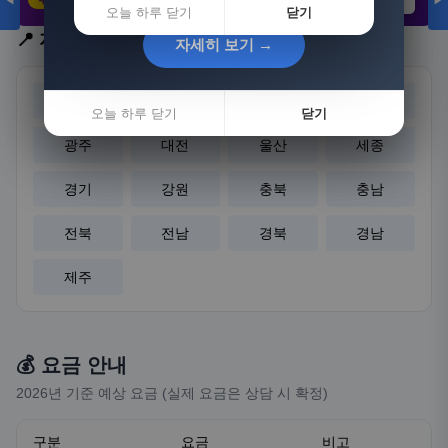
◀
▶
21,802원
3,308원
8,892원
오늘 하루 닫기
닫기
📍 지역 선택
자세히 보기 →
자세히 보기 →
서울
부산
대구
인천
오늘 하루 닫기
오늘 하루 닫기
닫기
닫기
광주
대전
울산
세종
경기
강원
충북
충남
전북
전남
경북
경남
제주
💰 요금 안내
2026년 기준 예상 요금 (실제 요금은 상담 시 확정)
구분
요금
비고