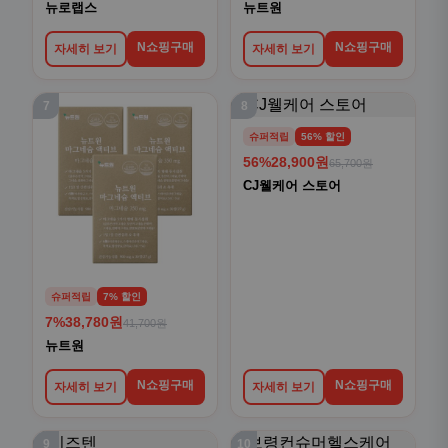
뉴로랩스
뉴트원
N쇼핑구매
N쇼핑구매
자세히 보기
자세히 보기
7
8
슈퍼적립
56% 할인
56%
28,900원
65,700원
CJ웰케어 스토어
슈퍼적립
7% 할인
7%
38,780원
41,700원
뉴트원
N쇼핑구매
N쇼핑구매
자세히 보기
자세히 보기
9
10