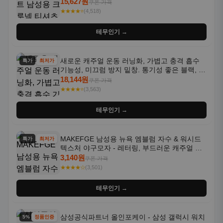
통기성 좋은 수분 흡수 반팔 운동복
15,627원
쿠폰 가격
★★★★⭐
(4,518)
테무인기 →
새로운 캐주얼 운동 러닝화, 가볍고 충격 흡수
특가
최저가
기능성, 미끄럼 방지 밑창. 통기성 좋은 블랙, 화
이트, 퍼플 그라데이션 색상
18,144원
쿠폰 가격
★★★★⭐
(3,563)
테무인기 →
MAKEFGE 남성용 뉴욕 엠블럼 자수 & 워시드
특가
최저가
텍스처 야구모자 - 레터링, 부드러운 캐주얼 모
자, NYC 스타일
3,140원
쿠폰 가격
★★★★☆
(3,501)
테무인기 →
삼성공식파트너 올인포케이 - 삼성 갤럭시 워치
5% 할인
정품인증