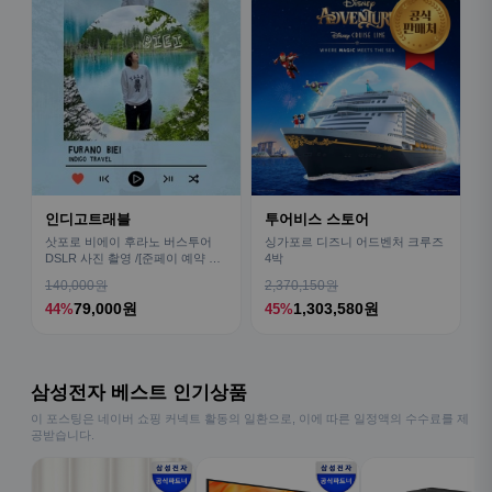
인디고트래블
투어비스 스토어
삿포로 비에이 후라노 버스투어
싱가포르 디즈니 어드벤처 크루즈
DSLR 사진 촬영 /[준페이 예약 식
4박
사]
140,000원
2,370,150원
79,000원
1,303,580원
44%
45%
삼성전자 베스트 인기상품
이 포스팅은 네이버 쇼핑 커넥트 활동의 일환으로, 이에 따른 일정액의 수수료를 제
공받습니다.