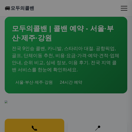
🚐
모두의콜밴
모두의콜밴 | 콜밴 예약 - 서울·부
산·제주·강원
전국 9인승 콜밴, 카니발, 스타리아 대절. 공항픽업,
골프, 단체이동 추천, 비용·요금·가격·예약·견적·업체
안내, 순위 비교, 상세 정보, 이용 후기. 전국 지역 콜
밴 서비스를 한눈에 확인하세요.
서울·부산·제주·강원
24시간 예약
📞
📍