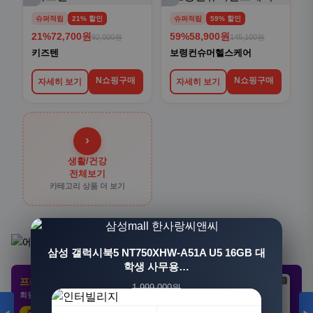
슈퍼적립
21% 할인
슈퍼적립
59% 할인
21%
72,700원
59%
58,900원
92,000원
145,100원
키즈텐
보령컨슈머헬스케어
N쇼핑구매
N쇼핑구매
자세히 보기
자세히 보기
›
생활/건강
전체보기
카테고리 상품 더 보기
[3+1] 동국제약 마이핏 V 활성엽산 임신준비 임산
삼성 갤럭시북5 NT750XHW-A51A U5 16GB 대
부영양 30정, 4개
학생 사무용…
프리미엄 제휴 사이트
광고
광고
광고
1,999,000원
100,000원
회원 전용 특가 · 놓치면 손해
1,549,000원
31,900원
23%
68%
추천 클릭