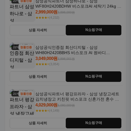
삼성공식파트너 삼성하나로 - 삼성
23% 할인
정품인증
WF80H2420BDHW 비스포크AI 세탁기 24kg 건
조기 20kg 세제자동투입
2,999,000원
3,898,000원
★★★★⭐
(4,232)
N쇼핑구매
상품 자세히
삼성공식인증점 회산디지털 - 삼성
22% 할인
정품인증
WH80H2420BBHS 비스포크 AI 원바디
24kg+20kg 세제자동투입 1등급
3,049,000원
3,898,001원
★★★★⭐
(3,054)
N쇼핑구매
상품 자세히
삼성공식파트너 평강프라자 - 삼성 냉장고세트
21% 할인
정품인증
김치냉장고 키친핏 비스포크 신혼가전 혼수 입
주가전 빌트인 화이트
4,029,000원
5,080,000원
★★★★⭐
(4,149)
N쇼핑구매
상품 자세히