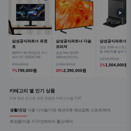
▶
삼성공식파트너 유겐
삼성공식파트너 다솜
삼성공식파트너 
트
프라자
삼성 2026 비스포크AI
팀 새틴차콜 설치 보안
[혜택가 66.3만]삼성 오디
삼성 Neo QLED
심 VR70F00AGH
세이 G7 S32DG700
189cm(75인치)
1,516,000원
80cm(32인치) 4K IPS
KQ75QNH70AFXKR AI
859,000원
2,990,000원
1,504,000원
1%
TV
799,000원
2,390,000원
7%
20%
카테고리 별 인기 상품
리뷰 많은 순으로 자동 정렬된 카테고리별 TOP
생활/건강
식품
디지털/가전
패션의류
패션잡화
스포츠/레저
화장품/미용
가구/인테리어
출산/육아