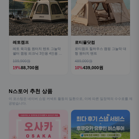
레토캠프
로티몰닷컴
레토 육각돔 원터치 텐트 그늘막
로티캠프 힐하우스 캠핑 그늘막 대
쉘터 캠핑 피크닉 3인용 4인용 패
형 원터치 텐트
밀리 LCE-OT02
109,900원
489,000원
88,700원
439,000원
19%
10%
N스토어 추천 상품
이 포스팅은 네이버 쇼핑 커넥트 활동의 일환으로, 이에 따른 일정액의 수수료를 제
공받습니다.