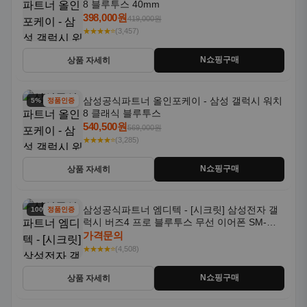
8 블루투스 40mm
398,000원
419,000원
★★★★⭐
(3,457)
N쇼핑구매
상품 자세히
삼성공식파트너 올인포케이 - 삼성 갤럭시 워치
5% 할인
정품인증
8 클래식 블루투스
540,500원
569,000원
★★★★⭐
(3,285)
N쇼핑구매
상품 자세히
삼성공식파트너 엠디텍 - [시크릿] 삼성전자 갤
100% 할인
정품인증
럭시 버즈4 프로 블루투스 무선 이어폰 SM-
R640N
가격문의
★★★★⭐
(4,508)
N쇼핑구매
상품 자세히