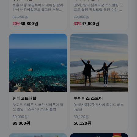
보홀 여행 호핑투어 어메이징 발리
[발리] 발리 블루라군 스노쿨링 고
카삭 버진아일랜드 돌고래 거북이
프로 촬영 픽업드랍 해양 수상 액
픽드랍 포함
티비티 체험 산호 열대어
87,250원
72,000원
69,800원
47,900원
20%
33%
인디고트래블
투어비스 스토어
삿포로 오타루 샤코탄 시마무이 핵
[바로사용] JR 간사이 와이드 패스
심 일일 버스투어/ DSLR 촬영
5일권
69,000원
50,120원
69,000원
50,120원