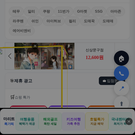
테무
알리
쿠팡
11번가
G마켓
SSG
아마존
라쿠텐
쉬인
아이허브
컬리
도매꾹
도매매
에어비앤비
✕
🏠
📞
🎯
제휴 광고
💼 입점문의
📍
🛒
쇼핑 특가
⬆️
🛒
📦
🎁
마리트
여행용품
해외골프
키즈여행
호텔특가
국내렌터카
✕
🏠
📝
💬
🚐
🛒
특가픽
혜택가 제공
폭탄 세일
가족 추천
지금 예약
최저가 픽
쿠팡
알리익스프레스
테무
🏠
✈️
⛳
📋
🛒
🎁
홈
공항
골프
견적
쿠팡
테무
홈
견적
커뮤니티
기사등록
아마존
로켓배송·특가
해외직구·초특가
초저가·무료배송