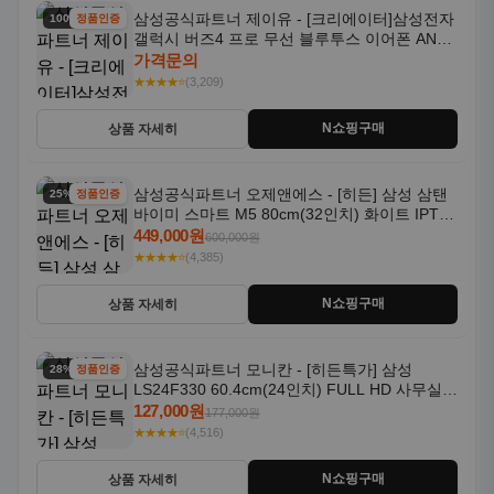
삼성공식파트너 제이유 - [크리에이터]삼성전자
100% 할인
정품인증
갤럭시 버즈4 프로 무선 블루투스 이어폰 ANC
SM-R640N
가격문의
★★★★⭐
(3,209)
N쇼핑구매
상품 자세히
삼성공식파트너 오제앤에스 - [히든] 삼성 삼탠
25% 할인
정품인증
바이미 스마트 M5 80cm(32인치) 화이트 IPTV
OTT 패키지
449,000원
600,000원
★★★★⭐
(4,385)
N쇼핑구매
상품 자세히
삼성공식파트너 모니칸 - [히든특가] 삼성
28% 할인
정품인증
LS24F330 60.4cm(24인치) FULL HD 사무실/
컴퓨터 모니터
127,000원
177,000원
★★★★⭐
(4,516)
N쇼핑구매
상품 자세히