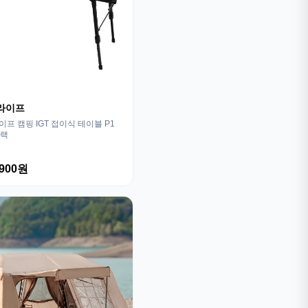
라이프
프 캠핑 IGT 접이식 테이블 P1
블랙
,900원