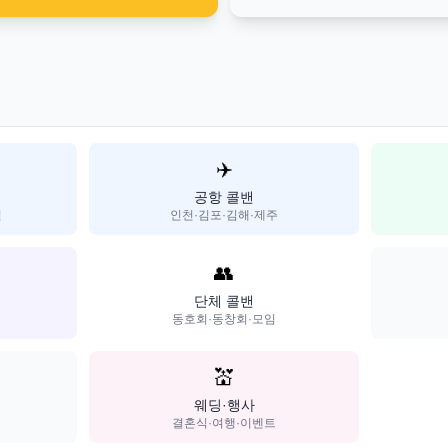
✈️
공항 콜밴
일
인천·김포·김해·제주
👥
단체 콜밴
동호회·동창회·모임
💒
웨딩·행사
결혼식·여행·이벤트