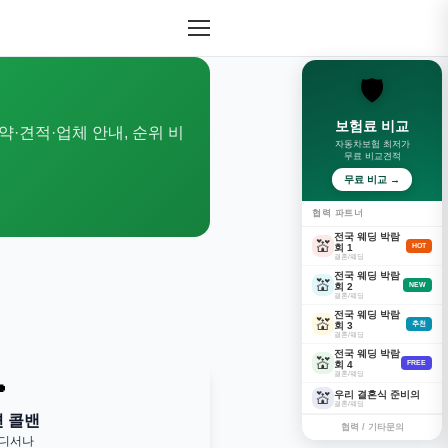
🛡️
보험료 비교
약·견적·업체 안내, 순위 비
자동차보험 최저가
무료 비교견적
무료 비교 →
협력 파트너
전국 웨딩 박람
💒
회 1
HOT
결혼/웨딩
전국 웨딩 박람
💒
회 2
NEW
결혼/웨딩
전국 웨딩 박람
💒
회 3
추천
결혼/웨딩
전국 웨딩 박람
💒
회 4
FREE
결혼/웨딩

우리 결혼식 준비의
💒
결혼/웨딩
변 콜밴
협력 / 기타문의
어디서나