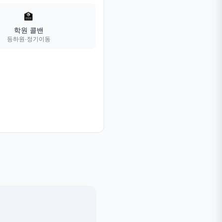
🏫
학원 콜밴
등하원·정기이동