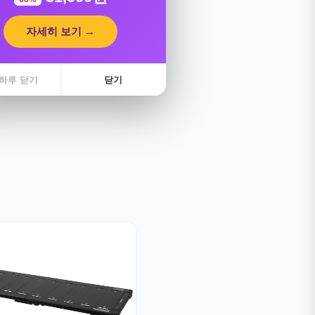
자세히 보기 →
하루 닫기
닫기