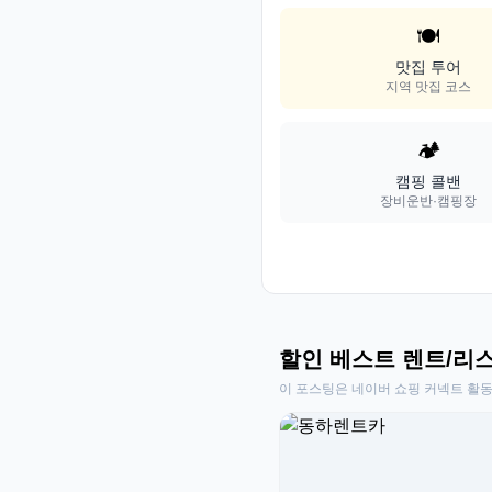
🍽️
맛집 투어
지역 맛집 코스
🏕️
캠핑 콜밴
장비운반·캠핑장
할인 베스트 렌트/리
이 포스팅은 네이버 쇼핑 커넥트 활