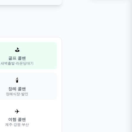
⛳
골프 콜밴
새벽출발·라운딩대기
🕯️
장례 콜밴
장례식장·발인
✈️
여행 콜밴
제주·강원·부산