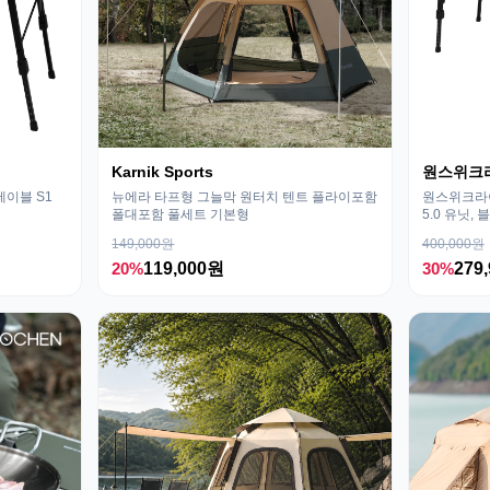
Karnik Sports
원스위크
테이블 S1
뉴에라 타프형 그늘막 원터치 텐트 플라이포함
원스위크라이
폴대포함 풀세트 기본형
5.0 유닛, 
149,000원
400,000원
20%
119,000원
30%
279