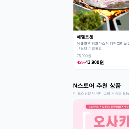
에델코첸
에델코첸 캠프마스터 캠핑그리들 32
그릴팬 스텐불판
75,900원
42%
43,900원
N스토어 추천 상품
이 포스팅은 네이버 쇼핑 커넥트 활