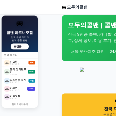
🚐
모두의콜밴
🚐
모두의콜밴 | 콜밴
콜밴 파트너모집
전국 9인승 콜밴, 카니발,
전국 콜밴 최저가
교, 상세 정보, 이용 후기
단체·공항·관광
모집중. →
서울·부산·제주·강원
24
협력 파트너
카슐랭
🚗
HOT
렌트카/리스
원픽 장기렌트
🚗
카
NEW
렌트카/리스
리스렌트 성지
🚗
추천
렌트카/리스
카페인
🚗
FREE
렌트카/리스
카플랫폼
🚗
렌트카/리스
협력 / 기타문의
전국 
무료견적 