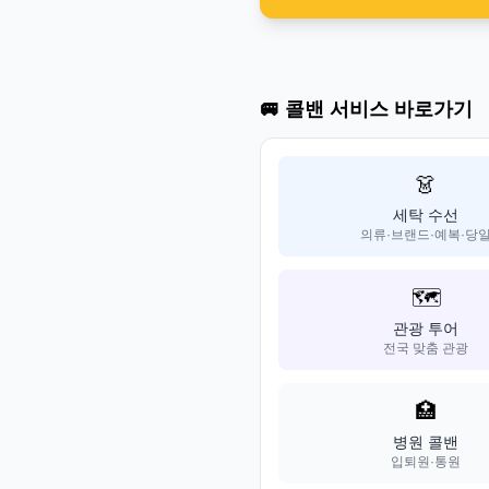
🚐 콜밴 서비스 바로가기
👗
세탁 수선
의류·브랜드·예복·당
🗺️
관광 투어
전국 맞춤 관광
🏥
병원 콜밴
입퇴원·통원