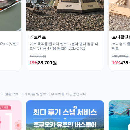
레토캠프
로티몰닷
cm (사틴)
레토 육각돔 원터치 텐트 그늘막 쉘터 캠핑 피
로티캠프 힐
크닉 3인용 4인용 패밀리 LCE-OT02
텐트
109,900원
489,000원
19%
88,700원
10%
439
동의 일환으로, 이에 따른 일정액의 수수료를 제공받습니다.