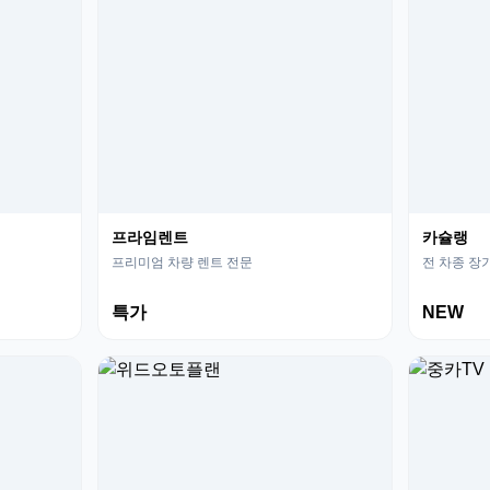
프라임렌트
카슐랭
프리미엄 차량 렌트 전문
전 차종 장
특가
NEW