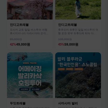
인디고트래블
인디고트래블
오사카 교토 일일 버스투어 여행
후쿠오카 유후인 일일 버스투어 여
후시미이나리 아라시야마 은각사
행 온천 벳부 유후다케 히타 다자
청수사 철학의길
이후
85,000원
108,000원
49,000원
59,000원
42%
45%
두잇트래블
사마사마 발리