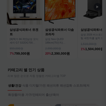
▶
삼성공식파트너 유겐
삼성공식파트너 다솜
삼성공식파트너 
트
프라자
삼성 2026 비스포크AI
팀 새틴차콜 설치 보안
[혜택가 66.3만]삼성 오디
삼성 Neo QLED
심 VR70F00AGH
세이 G7 S32DG700
189cm(75인치)
1,516,000원
80cm(32인치) 4K IPS
KQ75QNH70AFXKR AI
859,000원
2,990,000원
1,504,000원
1%
TV
799,000원
2,390,000원
7%
20%
카테고리 별 인기 상품
리뷰 많은 순으로 자동 정렬된 카테고리별 TOP
생활/건강
식품
디지털/가전
패션의류
패션잡화
스포츠/레저
화장품/미용
가구/인테리어
출산/육아