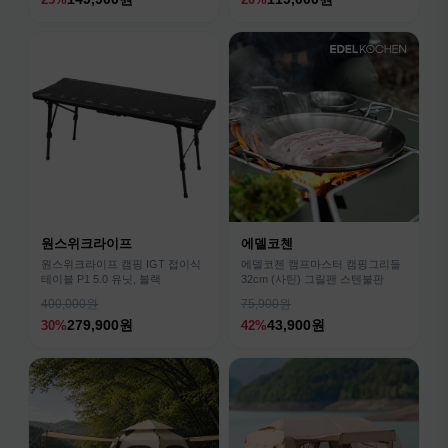
원스위크라이프
에델코첸
원스위크라이프 캠핑 IGT 접이식
에델코첸 캠프마스터 캠핑그리들
테이블 P1 5.0 유닛, 블랙
32cm (사틴) 그릴팬 스텐불판
400,000원
75,900원
279,900원
43,900원
30%
42%