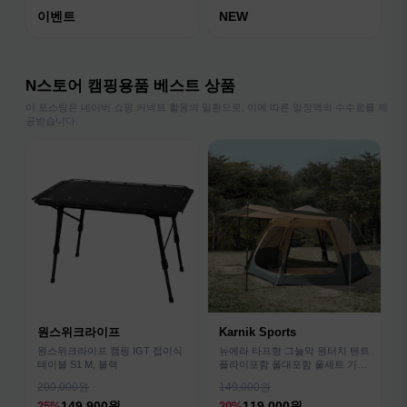
이벤트
NEW
N스토어 캠핑용품 베스트 상품
이 포스팅은 네이버 쇼핑 커넥트 활동의 일환으로, 이에 따른 일정액의 수수료를 제
공받습니다.
원스위크라이프
Karnik Sports
원스위크라이프 캠핑 IGT 접이식
뉴에라 타프형 그늘막 원터치 텐트
테이블 S1 M, 블랙
플라이포함 폴대포함 풀세트 기본
형
200,000원
149,000원
149,900원
119,000원
25%
20%