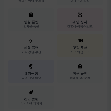
동호회·동창회·모임
장례식장·발인
🏥
💒
병원 콜밴
웨딩·행사
입퇴원·통원
결혼식·여행·이벤트
✈️
🍽️
여행 콜밴
맛집 투어
제주·강원·부산
지역 맛집 코스
🌏
🏫
해외공항
학원 콜밴
픽업·샌딩·마중
등하원·정기이동
🏕️
캠핑 콜밴
장비운반·캠핑장