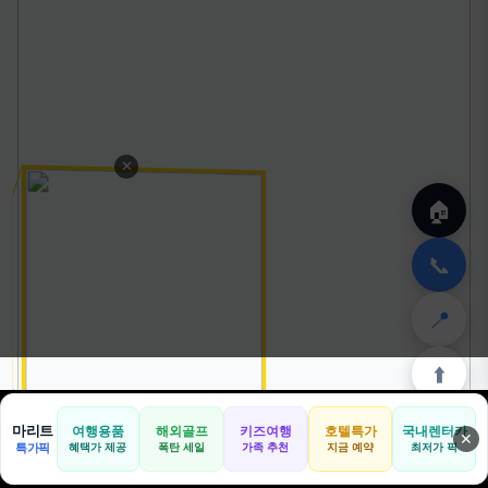
✕
🏠
📞
📍
⬆️
마리트
여행용품
해외골프
키즈여행
호텔특가
국내렌터카
✕
🏠
📝
💬
🚐
🛒
특가픽
혜택가 제공
폭탄 세일
가족 추천
지금 예약
최저가 픽
🏠
✈️
⛳
📋
🛒
🎁
홈
공항
골프
견적
쿠팡
테무
홈
견적
커뮤니티
기사등록
아마존