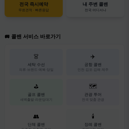
전국 즉시예약
내 주변 콜밴
무료견적 · 빠른응답
전국 어디서나
🚐 콜밴 서비스 바로가기
👗
✈️
세탁 수선
공항 콜밴
의류·브랜드·예복·당일
인천·김포·김해·제주
⛳
🗺️
골프 콜밴
관광 투어
새벽출발·라운딩대기
전국 맞춤 관광
👥
🕯️
단체 콜밴
장례 콜밴