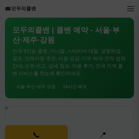
🚐
모두의콜밴
모두의콜밴 | 콜밴 예약 - 서울·부
산·제주·강원
전국 9인승 콜밴, 카니발, 스타리아 대절. 공항픽업,
골프, 단체이동 추천, 비용·요금·가격·예약·견적·업체
안내, 순위 비교, 상세 정보, 이용 후기. 전국 지역 콜
밴 서비스를 한눈에 확인하세요.
서울·부산·제주·강원
24시간 예약
📞
📍