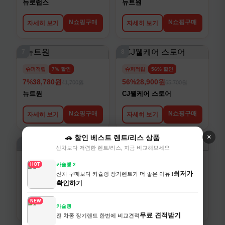
뉴로랩스
뉴트원
N쇼핑구매
N쇼핑구매
자세히 보기
자세히 보기
7
8
슈퍼적립
7% 할인
슈퍼적립
56% 할인
7%
38,780원
56%
28,900원
41,700원
65,700원
뉴트원
CJ웰케어 스토어
N쇼핑구매
N쇼핑구매
자세히 보기
자세히 보기
×
🚗 할인 베스트 렌트/리스 상품
9
10
신차보다 저렴한 렌트/리스, 지금 비교해보세요
슈퍼적립
21% 할인
슈퍼적립
59% 할인
HOT
카슐랭 2
21%
72,700원
59%
58,900원
최저가
신차 구매보다 카슐랭 장기렌트가 더 좋은 이유!!
92,000원
145,100원
확인하기
키즈텐
보령컨슈머헬스케어
NEW
N쇼핑구매
N쇼핑구매
자세히 보기
자세히 보기
카슐랭
무료 견적받기
전 차종 장기렌트 한번에 비교견적