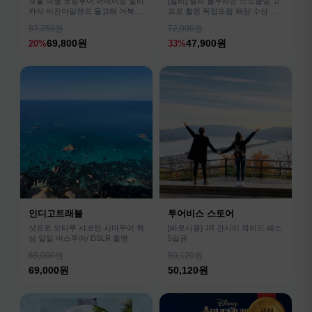
보홀 여행 호핑투어 어메이징 발리
[발리] 발리 블루라군 스노쿨링 고
카삭 버진아일랜드 돌고래 거북이
프로 촬영 픽업드랍 해양 수상 액
픽드랍 포함
티비티 체험 산호 열대어
87,250원
72,000원
69,800원
47,900원
20%
33%
인디고트래블
투어비스 스토어
삿포로 오타루 샤코탄 시마무이 핵
[바로사용] JR 간사이 와이드 패스
심 일일 버스투어/ DSLR 촬영
5일권
69,000원
50,120원
69,000원
50,120원