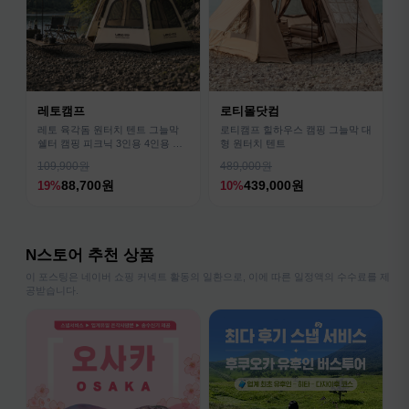
레토캠프
로티몰닷컴
레토 육각돔 원터치 텐트 그늘막
로티캠프 힐하우스 캠핑 그늘막 대
쉘터 캠핑 피크닉 3인용 4인용 패
형 원터치 텐트
밀리 LCE-OT02
109,900원
489,000원
88,700원
439,000원
19%
10%
N스토어 추천 상품
이 포스팅은 네이버 쇼핑 커넥트 활동의 일환으로, 이에 따른 일정액의 수수료를 제
공받습니다.