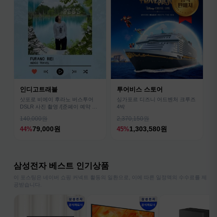
인디고트래블
투어비스 스토어
삿포로 비에이 후라노 버스투어
싱가포르 디즈니 어드벤처 크루즈
DSLR 사진 촬영 /[준페이 예약 식
4박
사]
140,000원
2,370,150원
79,000원
1,303,580원
44%
45%
삼성전자 베스트 인기상품
이 포스팅은 네이버 쇼핑 커넥트 활동의 일환으로, 이에 따른 일정액의 수수료를 제
공받습니다.