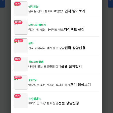
◀
▶
특가
신차드림
견적 받아보기
원하는 신차, 렌트로 부담없이
BEST
오토다이렉트카
다이렉트 신청
중간마진 없는 다이렉트 렌트
이벤트
올카
전국 상담신청
전국 어디서나 올카 렌트 상담
HOT
위드오토플랜
플랜 설계받기
나에게 맞는 오토플랜 설계
NEW
중카TV
후기 영상보기
영상으로 보는 렌트카 실사용 후기
특가
프라임렌트
전문 상담신청
프리미엄 차량 렌트 전문