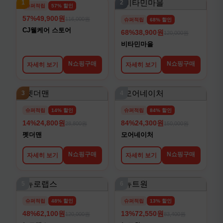
1
2
슈퍼적립
57% 할인
57%
49,900원
116,000원
슈퍼적립
68% 할인
CJ웰케어 스토어
68%
38,900원
120,000원
비타민마을
N쇼핑구매
N쇼핑구매
자세히 보기
자세히 보기
3
4
슈퍼적립
14% 할인
슈퍼적립
84% 할인
14%
24,800원
84%
24,300원
28,800원
150,000원
펫더맨
모어네이처
N쇼핑구매
N쇼핑구매
자세히 보기
자세히 보기
5
6
슈퍼적립
48% 할인
슈퍼적립
13% 할인
48%
62,100원
13%
72,550원
120,000원
83,400원